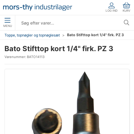
LOG IND
KURV
MENU
Bato Stifttop kort 1/4" firk. PZ 3
Toppe, topnøgler og topnøglesæt
Bato Stifttop kort 1/4" firk. PZ 3
Varenummer:
BATO14113