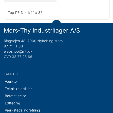
Top PZ 3 x 1/4" x 35
Mors-Thy Industrilager A/S
Ringvejen 48, 7900 Nykøbing Mors
97 71 11 33
webshop@mti.dk
CVR 33 77 28 66
KATALOG
Værktøj
Tekniske artikler
Befæstigelse
Løftegrej
Værksteds indretning