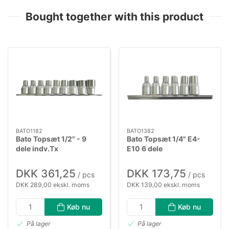
Bought together with this product
BATO1182
BATO1382
Bato Topsæt 1/2" - 9
Bato Topsæt 1/4" E4-
dele indv.Tx
E10 6 dele
DKK 361,25
DKK 173,75
/ pcs
/ pcs
DKK 289,00 ekskl. moms
DKK 139,00 ekskl. moms
Køb nu
Køb nu
På lager
På lager