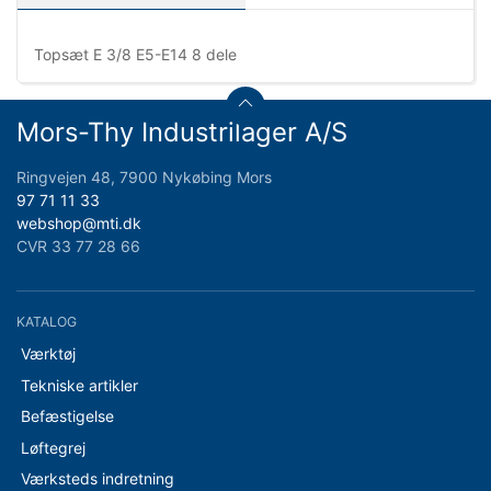
Topsæt E 3/8 E5-E14 8 dele
Mors-Thy Industrilager A/S
Ringvejen 48, 7900 Nykøbing Mors
97 71 11 33
webshop@mti.dk
CVR 33 77 28 66
KATALOG
Værktøj
Tekniske artikler
Befæstigelse
Løftegrej
Værksteds indretning