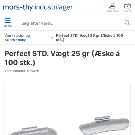
LOG IND
KURV
MENU
Værksteds- og
Perfect STD. Vægt 25 gr (Æske á 100
stk.)
bilindretning
Perfect STD. Vægt 25 gr (Æske á
100 stk.)
Varenummer:
918425