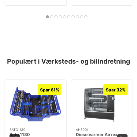
Populært i Værksteds- og bilindretning
Spar 61%
Spar 32%
BATO1130
AH300I
Bato 1130
Dieselvarmer Airrex