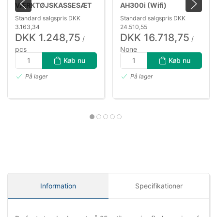
VÆRKTØJSKASSESÆT
AH300i (Wifi)
75 DELE
Standard salgspris DKK
Standard salgspris DKK
3.163,34
24.510,55
DKK 1.248,75
DKK 16.718,75
/
/
pcs
None
DKK 999,00 ekskl. moms
DKK 13.375,00 ekskl. moms
Køb nu
Køb nu
På lager
På lager
Information
Specifikationer