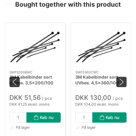
Bought together with this product
3MFS200BWC
3MFS360CWC
3M Kabelbinder sort
3M Kabelbinder sort
UVbes. 3,5×200/100
UVbes. 4,5×360/100
DKK 51,56
DKK 130,00
/ pcs
/ pcs
DKK 41,25 ekskl. moms
DKK 104,00 ekskl. moms
Køb nu
Køb nu
På lager
På lager