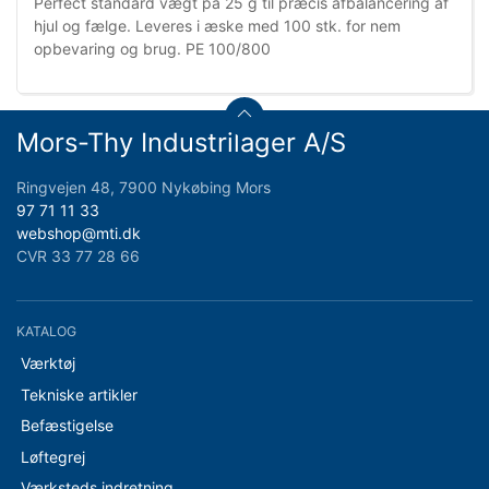
Perfect standard vægt på 25 g til præcis afbalancering af
hjul og fælge. Leveres i æske med 100 stk. for nem
opbevaring og brug. PE 100/800
Mors-Thy Industrilager A/S
Ringvejen 48, 7900 Nykøbing Mors
97 71 11 33
webshop@mti.dk
CVR 33 77 28 66
KATALOG
Værktøj
Tekniske artikler
Befæstigelse
Løftegrej
Værksteds indretning