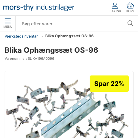
LOG IND
KURV
MENU
Blika Ophængssæt OS-96
Værkstedsinventar
Blika Ophængssæt OS-96
Varenummer:
BLIKA196A0096
Spar 22%