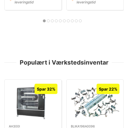
leveringstid
leveringstid
Populært i Værkstedsinventar
Spar 32%
Spar 22%
AH300I
BLIKA196A0096