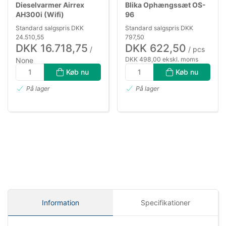
Dieselvarmer Airrex
Blika Ophængssæt OS-
AH300i (Wifi)
96
Standard salgspris DKK
Standard salgspris DKK
24.510,55
797,50
DKK 16.718,75
DKK 622,50
/
/ pcs
DKK 498,00 ekskl. moms
None
DKK 13.375,00 ekskl. moms
Køb nu
Køb nu
På lager
På lager
Information
Specifikationer