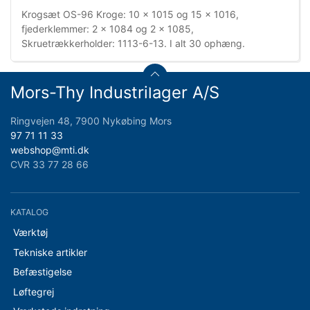
Krogsæt OS-96 Kroge: 10 x 1015 og 15 x 1016,
fjederklemmer: 2 x 1084 og 2 x 1085,
Skruetrækkerholder: 1113-6-13. I alt 30 ophæng.
Mors-Thy Industrilager A/S
Ringvejen 48, 7900 Nykøbing Mors
97 71 11 33
webshop@mti.dk
CVR 33 77 28 66
KATALOG
Værktøj
Tekniske artikler
Befæstigelse
Løftegrej