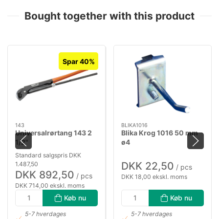
Bought together with this product
Spar 40%
143
BLIKA1016
Universalrørtang 143 2
Blika Krog 1016 50 mm
1/2"
ø4
Standard salgspris DKK
DKK 22,50
1.487,50
/ pcs
DKK 892,50
/ pcs
DKK 18,00 ekskl. moms
DKK 714,00 ekskl. moms
Køb nu
Køb nu
5-7 hverdages
5-7 hverdages