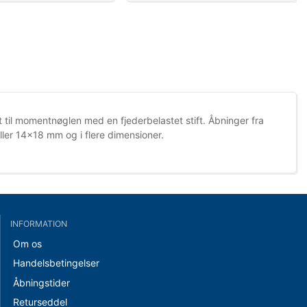
t til momentnøglen med en fjederbelastet stift. Åbninger fra
ller 14×18 mm og i flere dimensioner.
INFORMATION
Om os
Handelsbetingelser
Åbningstider
Returseddel