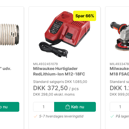
Spar 66%
MIL4932451079
MIL4933478
" udv.
Milwaukee Hurtiglader
Milwauke
RedLithium-Ion M12-18FC
M18 FSA
Standard salgspris DKK 1.085,00
Standard sa
DKK 372,50
DKK 1
/ pcs
DKK 298,00 ekskl. moms
DKK 999,00
b nu
Køb nu
5-7 hverdages leveringstid
På lage