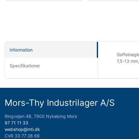
Information
Gaffelnøgle
7,5-13 mm, 
Specifikationer
Mors-Thy Industrilager A/S
Ringvejen 48, 7900 Nykøbing Mors
97 71 11 33
webshop@mti.dk
CVR 33 77 28 66