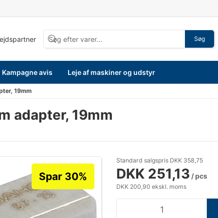
bejdspartner
Søg
Kampagne avis
Leje af maskiner og udstyr
pter, 19mm
mm adapter, 19mm
Standard salgspris DKK 358,75
DKK 251,13
Spar 30%
/ pcs
DKK 200,90 ekskl. moms