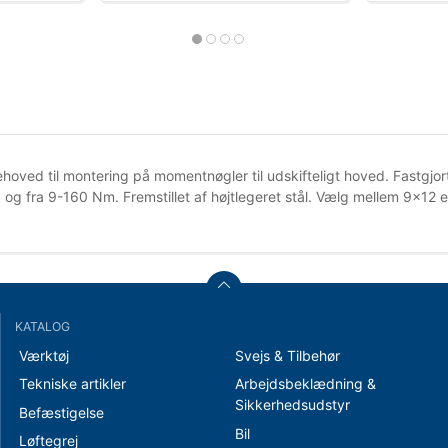
hoved til montering på momentnøgler til udskifteligt hoved. Fastgjor
og fra 9-160 Nm. Fremstillet af højtlegeret stål. Vælg mellem 9×12 e
KATALOG
Værktøj
Svejs & Tilbehør
Tekniske artikler
Arbejdsbeklædning &
Sikkerhedsudstyr
Befæstigelse
Bil
Løftegrej