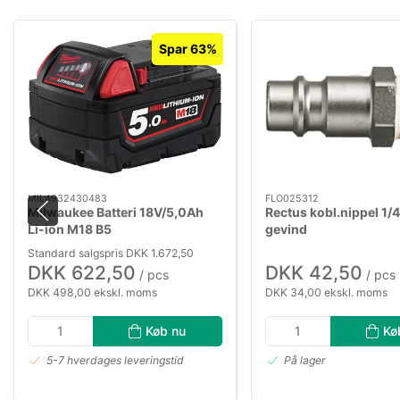
Spar 63%
MIL4932430483
FLO025312
Milwaukee Batteri 18V/5,0Ah
Rectus kobl.nippel 1/4
Li-ion M18 B5
gevind
Standard salgspris DKK 1.672,50
DKK 622,50
DKK 42,50
/ pcs
/ pcs
DKK 498,00 ekskl. moms
DKK 34,00 ekskl. moms
Køb nu
Kø
5-7 hverdages leveringstid
På lager