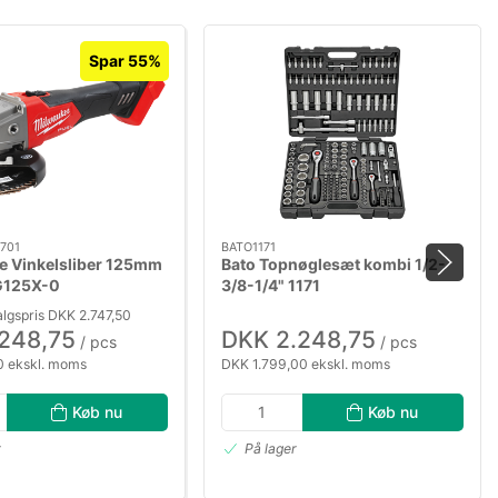
Spar 55%
701
BATO1171
e Vinkelsliber 125mm
Bato Topnøglesæt kombi 1/2-
G125X-0
3/8-1/4" 1171
lgspris DKK 2.747,50
.248,75
DKK 2.248,75
/ pcs
/ pcs
 ekskl. moms
DKK 1.799,00 ekskl. moms
Køb nu
Køb nu
r
På lager