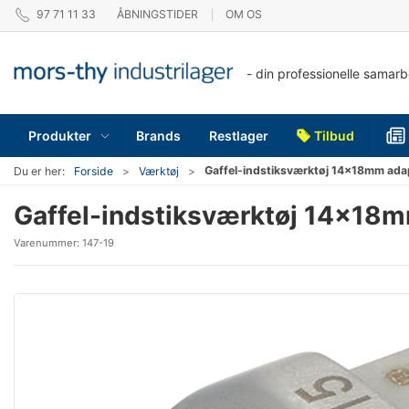
97 71 11 33
ÅBNINGSTIDER
OM OS
- din professionelle samar
Produkter
Brands
Restlager
Tilbud
Gaffel-indstiksværktøj 14×18mm ada
Du er her:
Forside
Værktøj
Gaffel-indstiksværktøj 14×18
Varenummer:
147-19