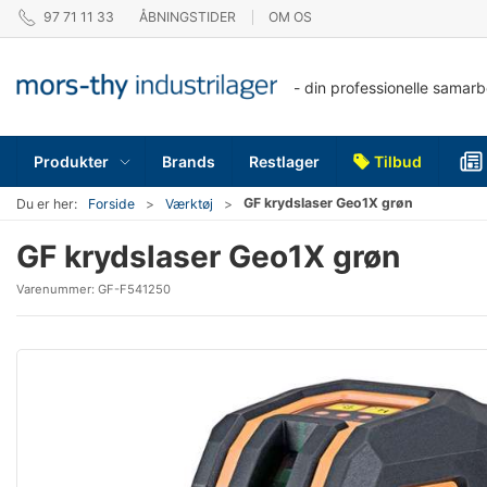
97 71 11 33
ÅBNINGSTIDER
OM OS
- din professionelle samar
Produkter
Brands
Restlager
Tilbud
GF krydslaser Geo1X grøn
Du er her:
Forside
Værktøj
GF krydslaser Geo1X grøn
Varenummer:
GF-F541250