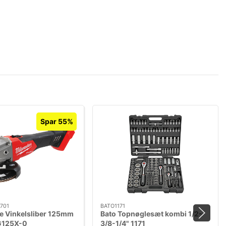
Spar 55%
701
BATO1171
e Vinkelsliber 125mm
Bato Topnøglesæt kombi 1/2-
G125X-0
3/8-1/4" 1171