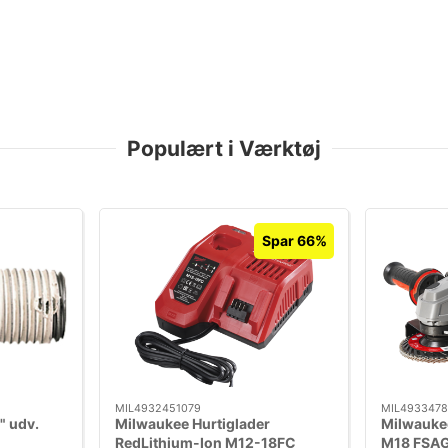
Populært i Værktøj
Spar 66%
MIL4932451079
MIL4933478
" udv.
Milwaukee Hurtiglader
Milwauke
RedLithium-Ion M12-18FC
M18 FSA