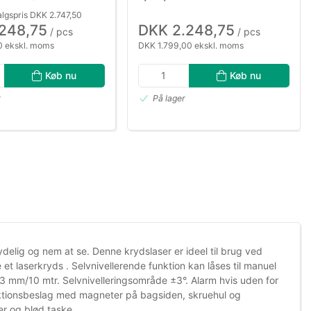
lgspris DKK 2.747,50
.248,75
DKK 2.248,75
/ pcs
/ pcs
 ekskl. moms
DKK 1.799,00 ekskl. moms
Køb nu
Køb nu
r
På lager
ydelig og nem at se. Denne krydslaser er ideel til brug ved
et laserkryds . Selvnivellerende funktion kan låses til manuel
3 mm/10 mtr. Selvnivelleringsområde ±3°. Alarm hvis uden for
unktionsbeslag med magneter på bagsiden, skruehul og
er og blød taske.