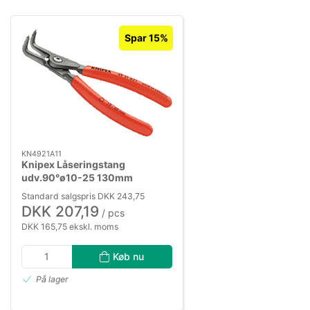
Spar 15%
KN4921A11
Knipex Låseringstang
udv.90°ø10-25 130mm
Standard salgspris DKK 243,75
DKK 207,19
/ pcs
DKK 165,75 ekskl. moms
Køb nu
På lager