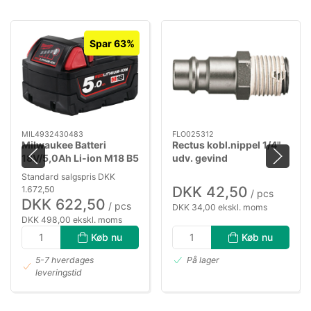
Spar 63%
MIL4932430483
FLO025312
Milwaukee Batteri
Rectus kobl.nippel 1/4"
18V/5,0Ah Li-ion M18 B5
udv. gevind
Standard salgspris DKK
DKK 42,50
1.672,50
/ pcs
DKK 622,50
/ pcs
DKK 34,00 ekskl. moms
DKK 498,00 ekskl. moms
Køb nu
Køb nu
5-7 hverdages
På lager
leveringstid