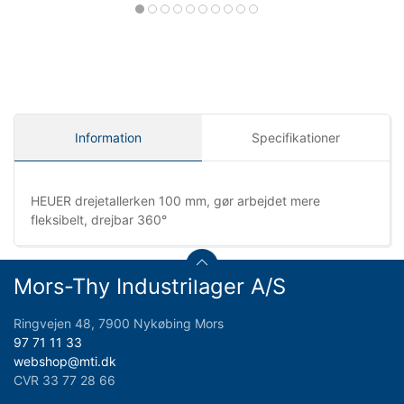
Information
Specifikationer
HEUER drejetallerken 100 mm, gør arbejdet mere
fleksibelt, drejbar 360°
Mors-Thy Industrilager A/S
Ringvejen 48, 7900 Nykøbing Mors
97 71 11 33
webshop@mti.dk
CVR 33 77 28 66