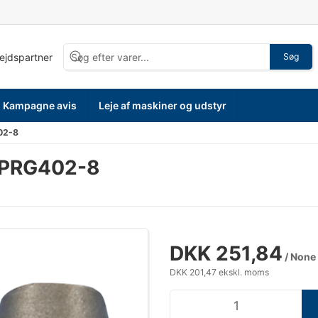
bejdspartner
Søg
Kampagne avis
Leje af maskiner og udstyr
02-8
t PRG402-8
DKK 251,84
/ None
DKK 201,47 ekskl. moms