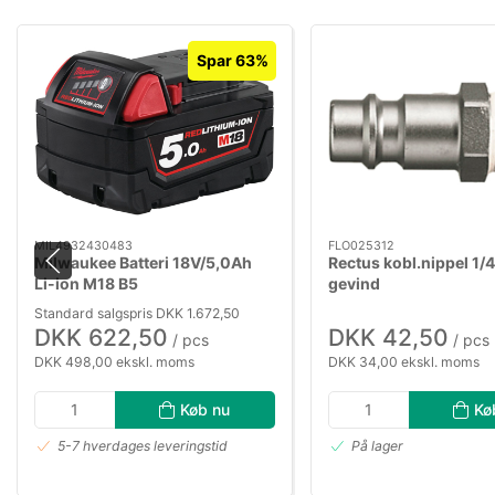
Spar 63%
MIL4932430483
FLO025312
Milwaukee Batteri 18V/5,0Ah
Rectus kobl.nippel 1/4
Li-ion M18 B5
gevind
Standard salgspris DKK 1.672,50
DKK 622,50
DKK 42,50
/ pcs
/ pcs
DKK 498,00 ekskl. moms
DKK 34,00 ekskl. moms
Køb nu
Kø
5-7 hverdages leveringstid
På lager