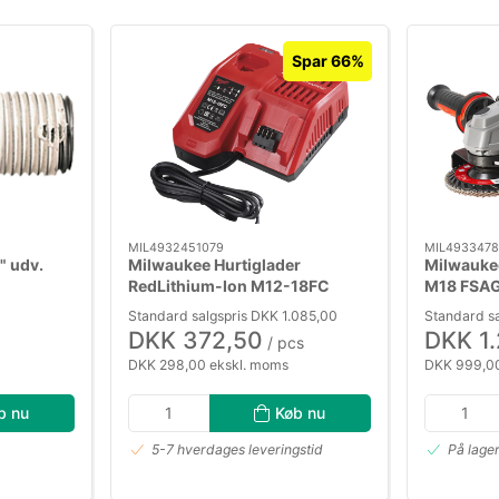
Spar 66%
MIL4932451079
MIL4933478
" udv.
Milwaukee Hurtiglader
Milwauke
RedLithium-Ion M12-18FC
M18 FSA
Standard salgspris DKK 1.085,00
Standard sa
DKK 372,50
DKK 1
/ pcs
DKK 298,00 ekskl. moms
DKK 999,00
b nu
Køb nu
5-7 hverdages leveringstid
På lage