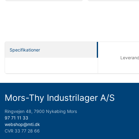
Specifikationer
Leveran
Mors-Thy Industrilager A/S
Ringvejen 48, 7900 Nykøbing Mors
97 71 11 33
webshop@mti.dk
CVR 33 77 28 66