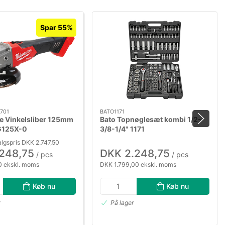
Spar 55%
701
BATO1171
e Vinkelsliber 125mm
Bato Topnøglesæt kombi 1/2-
G125X-0
3/8-1/4" 1171
lgspris DKK 2.747,50
.248,75
DKK 2.248,75
/ pcs
/ pcs
 ekskl. moms
DKK 1.799,00 ekskl. moms
Køb nu
Køb nu
r
På lager