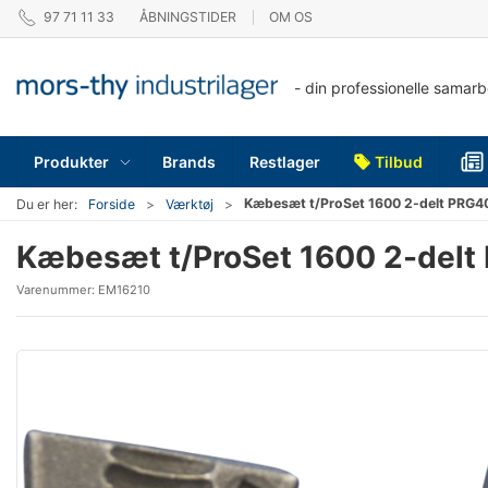
97 71 11 33
ÅBNINGSTIDER
OM OS
- din professionelle samar
Produkter
Brands
Restlager
Tilbud
Kæbesæt t/ProSet 1600 2-delt PRG4
Du er her:
Forside
Værktøj
Kæbesæt t/ProSet 1600 2-del
Varenummer:
EM16210