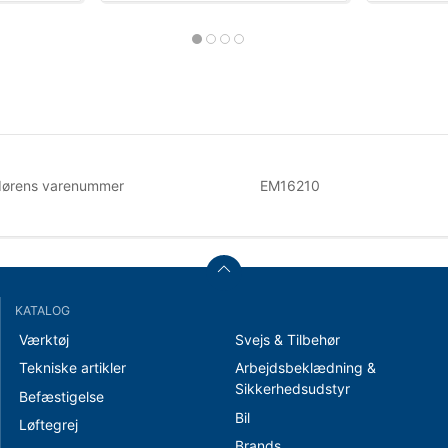
dørens varenummer
EM16210
KATALOG
Værktøj
Svejs & Tilbehør
Tekniske artikler
Arbejdsbeklædning &
Sikkerhedsudstyr
Befæstigelse
Bil
Løftegrej
Brands