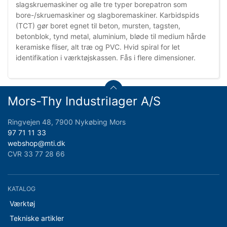
slagskruemaskiner og alle tre typer borepatron som
bore-/skruemaskiner og slagboremaskiner. Karbidspids
(TCT) gør boret egnet til beton, mursten, tagsten,
betonblok, tynd metal, aluminium, bløde til medium hårde
keramiske fliser, alt træ og PVC. Hvid spiral for let
identifikation i værktøjskassen. Fås i flere dimensioner.
Mors-Thy Industrilager A/S
Ringvejen 48, 7900 Nykøbing Mors
97 71 11 33
webshop@mti.dk
CVR 33 77 28 66
KATALOG
Værktøj
Tekniske artikler