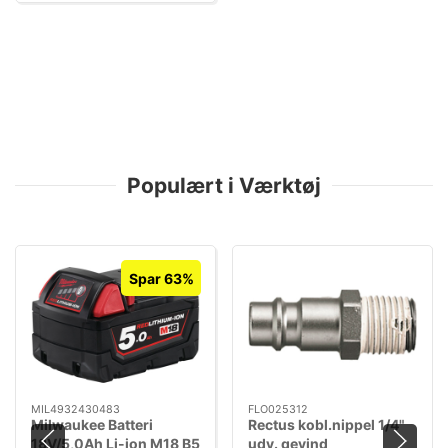
Populært i Værktøj
Spar 63%
MIL4932430483
FLO025312
Milwaukee Batteri
Rectus kobl.nippel 1/4"
18V/5,0Ah Li-ion M18 B5
udv. gevind