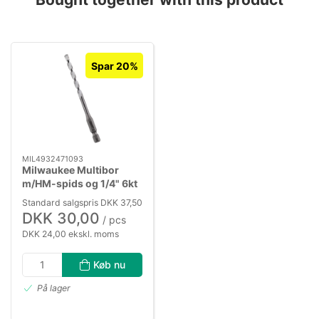
Spar 20%
MIL4932471093
Milwaukee Multibor
m/HM-spids og 1/4" 6kt
skaft, 5,0×100mm
Standard salgspris DKK 37,50
DKK 30,00
/ pcs
DKK 24,00 ekskl. moms
Køb nu
På lager