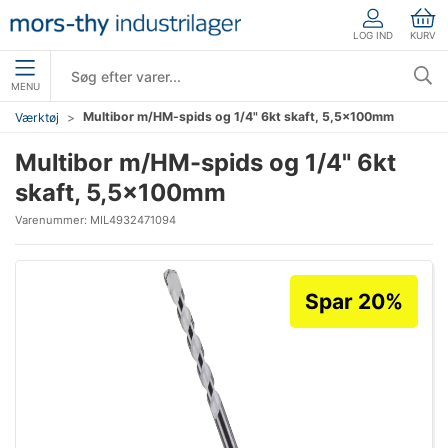
LOG IND
KURV
MENU
Multibor m/HM-spids og 1/4" 6kt skaft, 5,5×100mm
Værktøj
Multibor m/HM-spids og 1/4" 6kt
skaft, 5,5×100mm
Varenummer:
MIL4932471094
Spar 20%