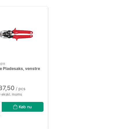
011
 Pladesaks, venstre
37,50
/ pcs
 ekskl. moms
Køb nu
r