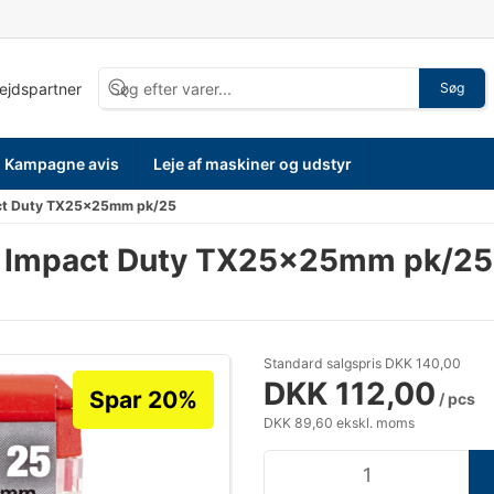
bejdspartner
Søg
Kampagne avis
Leje af maskiner og udstyr
act Duty TX25×25mm pk/25
e Impact Duty TX25×25mm pk/25
Standard salgspris DKK 140,00
DKK 112,00
Spar 20%
/ pcs
DKK 89,60 ekskl. moms