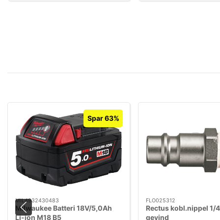
Spar 63%
MIL4932430483
FLO025312
Milwaukee Batteri 18V/5,0Ah
Rectus kobl.nippel 1/4
Li-ion M18 B5
gevind