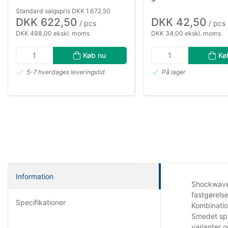
Standard salgspris DKK 1.672,50
DKK 622,50
DKK 42,50
/ pcs
/ pcs
DKK 498,00 ekskl. moms
DKK 34,00 ekskl. moms
Køb nu
Kø
5-7 hverdages leveringstid
På lager
Information
Shockwave 
fastgørelse
Specifikationer
Kombinatio
Smedet spid
varianter o