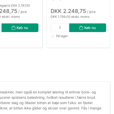
lgspris DKK 2.747,50
.248,75
DKK 2.248,75
/ pcs
/ pcs
 ekskl. moms
DKK 1.799,00 ekskl. moms
Køb nu
Køb nu
r
På lager
askiner, men også en komplet løsning til enhver bore- og
cerer spidsens belastning, hvilket resulterer i færre brud.
er slag og tillader bitten at bøje som f.eks. en fjeder.
krer, at bitten ikke glider og skruer over gevind. Fås i mange