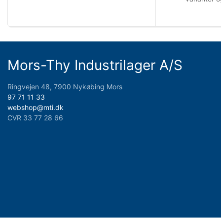
Mors-Thy Industrilager A/S
Ringvejen 48, 7900 Nykøbing Mors
97 71 11 33
webshop@mti.dk
CVR 33 77 28 66