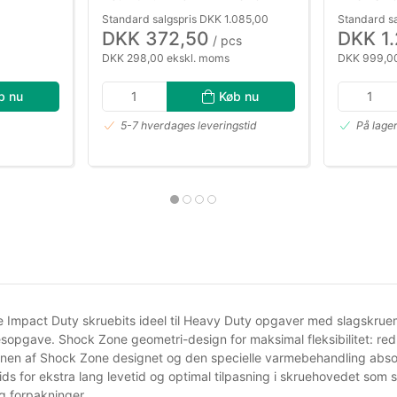
Standard salgspris DKK 1.085,00
Standard sa
DKK 372,50
DKK 1
/ pcs
DKK 298,00 ekskl. moms
DKK 999,00
b nu
Køb nu
5-7 hverdages leveringstid
På lage
Impact Duty skruebits ideel til Heavy Duty opgaver med slagskruem
sopgave. Shock Zone geometri-design for maksimal fleksibilitet: redu
nen af Shock Zone designet og den specielle varmebehandling absorber
s for ekstra lang levetid og optimal tilpasning i skruehovedet som si
g forpakninger.