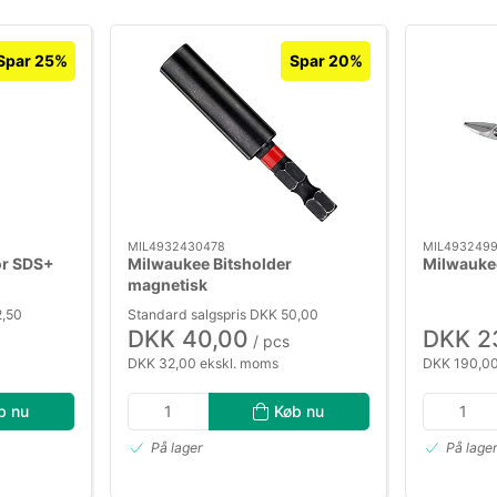
Spar 25%
Spar 20%
MIL4932430478
MIL4932499
r SDS+
Milwaukee Bitsholder
Milwaukee
magnetisk
2,50
Standard salgspris DKK 50,00
DKK 40,00
DKK 2
/ pcs
DKK 32,00 ekskl. moms
DKK 190,00
b nu
Køb nu
På lager
På lage