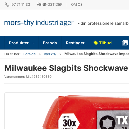
97 71 11 33
ÅBNINGSTIDER
OM OS
- din professionelle samar
Produkter
Brands
Restlager
Tilbud
Milwaukee Slagbits Shockwave Imp
Du er her:
Forside
Værktøj
Milwaukee Slagbits Shockwav
Varenummer:
MIL4932430880