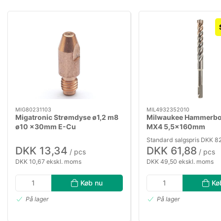
MIG80231103
MIL4932352010
Migatronic Strømdyse ø1,2 m8
Milwaukee Hammerbo
ø10 x30mm E-Cu
MX4 5,5×160mm
Standard salgspris DKK 8
DKK 13,34
DKK 61,88
/ pcs
/ pcs
DKK 10,67 ekskl. moms
DKK 49,50 ekskl. moms
Køb nu
Kø
På lager
På lager