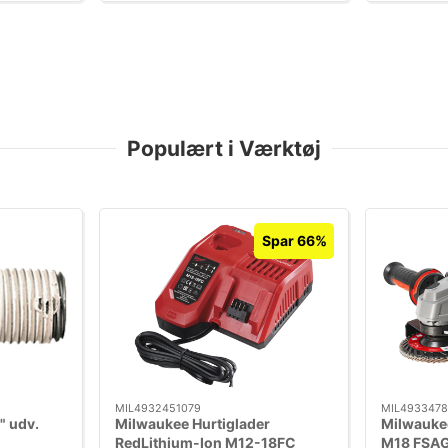
Populært i Værktøj
Spar 66%
MIL4932451079
MIL4933478
" udv.
Milwaukee Hurtiglader
Milwauke
RedLithium-Ion M12-18FC
M18 FSA