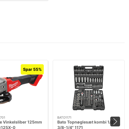
Spar 55%
701
BATO1171
e Vinkelsliber 125mm
Bato Topnøglesæt kombi 1/2-
G125X-0
3/8-1/4" 1171