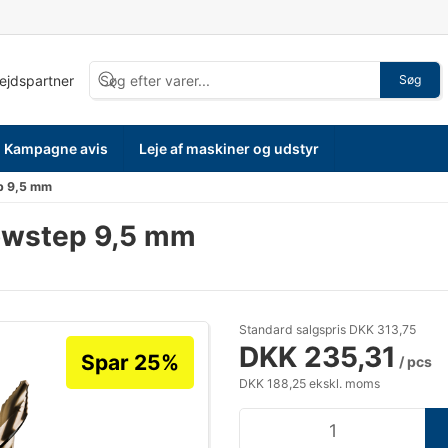
bejdspartner
Søg
Kampagne avis
Leje af maskiner og udstyr
p 9,5 mm
owstep 9,5 mm
Standard salgspris DKK 313,75
DKK 235,31
Spar 25%
/ pcs
DKK 188,25 ekskl. moms