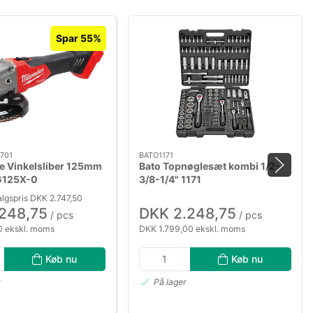
Spar 55%
701
BATO1171
e Vinkelsliber 125mm
Bato Topnøglesæt kombi 1/2-
G125X-0
3/8-1/4" 1171
lgspris DKK 2.747,50
.248,75
DKK 2.248,75
/ pcs
/ pcs
 ekskl. moms
DKK 1.799,00 ekskl. moms
Køb nu
Køb nu
r
På lager