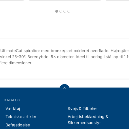
ltimateCut spiralbor med bronze/sort oxideret overflade. Højregåen
lvinkel 25-30°. Boredybde: 5× diameter. Ideel til boring i stål op til 1
flere dimensioner.
KATALOG
Værktøj
Svejs & Tilbehør
Tekniske artikler
Arbejdsbeklædning &
Sikkerhedsudstyr
Befæstigelse