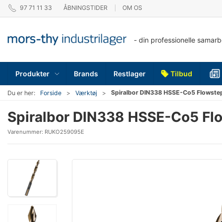
97 71 11 33
ÅBNINGSTIDER
OM OS
- din professionelle samar
Produkter
Brands
Restlager
Tilbud
Spiralbor DIN338 HSSE-Co5 Flowste
Du er her:
Forside
Værktøj
Spiralbor DIN338 HSSE-Co5 Fl
Varenummer:
RUKO259095E