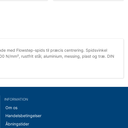
de med Flowstep-spids til præcis centrering. Spidsvinkel
.100 N/mm², rustfrit stål, aluminium, messing, plast og træ. DIN
INFORMATION
Om os
Handelsbetingelser
Åbningstider