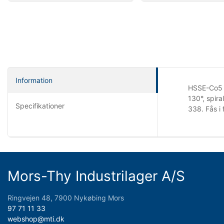
Information
HSSE-Co5 U
130°, spira
Specifikationer
338. Fås i 
Mors-Thy Industrilager A/S
Ringvejen 48, 7900 Nykøbing Mors
97 71 11 33
webshop@mti.dk