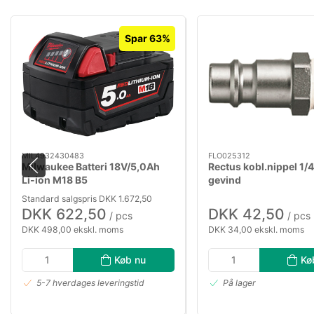
Spar 63%
MIL4932430483
FLO025312
Milwaukee Batteri 18V/5,0Ah
Rectus kobl.nippel 1/4
Li-ion M18 B5
gevind
Standard salgspris DKK 1.672,50
DKK 622,50
DKK 42,50
/ pcs
/ pcs
DKK 498,00 ekskl. moms
DKK 34,00 ekskl. moms
Køb nu
Kø
5-7 hverdages leveringstid
På lager