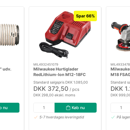
Spar 66%
MIL4932451079
MIL4933478
" udv.
Milwaukee Hurtiglader
Milwauke
RedLithium-Ion M12-18FC
M18 FSA
Standard salgspris DKK 1.085,00
Standard sa
DKK 372,50
DKK 1
/ pcs
DKK 298,00 ekskl. moms
DKK 999,00
b nu
Køb nu
5-7 hverdages leveringstid
På lage