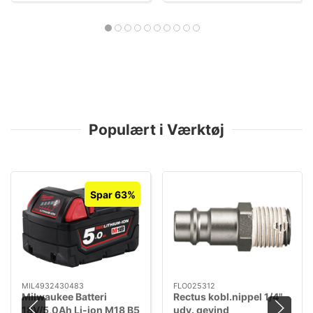
Populært i Værktøj
Spar 63%
MIL4932430483
FLO025312
Milwaukee Batteri
Rectus kobl.nippel 1/4"
18V/5,0Ah Li-ion M18 B5
udv. gevind