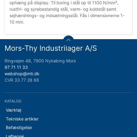
ophæng på display. Til boring i stål op til 1100 N/mm²,
rustfri- og syrebestandig stål, varm- og koldstål samt
sejhærdnings- og indsætningsstål. Fås i dimensionerne 1-
10 mm.
Mors-Thy Industrilager A/S
Ringvejen 48, 7900 Nykøbing Mors
97 71 11 33
webshop@mti.dk
CVR 33 77 28 66
KATALOG
Værktøj
Tekniske artikler
Befæstigelse
Løftegrej