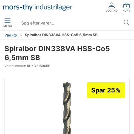
LOG IND
KURV
MENU
Spiralbor DIN338VA HSS-Co5 6,5mm SB
Værktøj
Spiralbor DIN338VA HSS-Co5
6,5mm SB
Varenummer:
RUKO215065B
Spar 25%