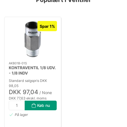
Spar 1%
AKB01B-01S
KONTRAVENTIL 1/8 UDV.
- 1/8 INDV
Standard salgspris DKK
98,05
DKK 97,04
/ None
DKK 77,63 ekskl. moms
Køb nu
På lager