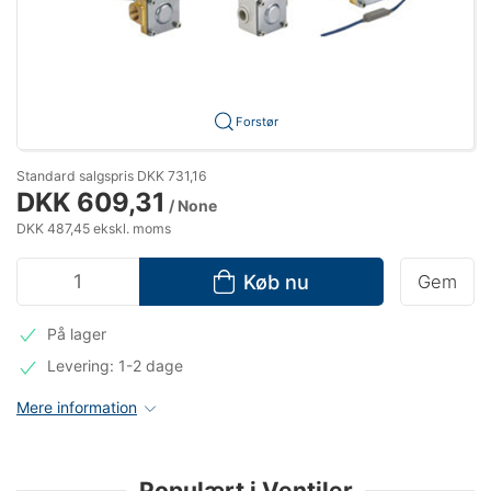
Forstør
Standard salgspris DKK 731,16
DKK 609,31
/ None
DKK 487,45 ekskl. moms
Køb nu
Gem
På lager
Levering: 1-2 dage
Mere information
Populært i Ventiler