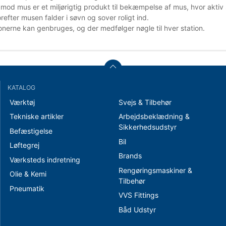
 mod mus er et miljørigtig produkt til bekæmpelse af mus, hvor akti
orefter musen falder i søvn og sover roligt ind.
onerne kan genbruges, og der medfølger nøgle til hver station.
KATALOG
Værktøj
Svejs & Tilbehør
Tekniske artikler
Arbejdsbeklædning &
Sikkerhedsudstyr
Befæstigelse
Bil
Løftegrej
Brands
Værksteds indretning
Rengøringsmaskiner &
Olie & Kemi
Tilbehør
Pneumatik
VVS Fittings
Båd Udstyr