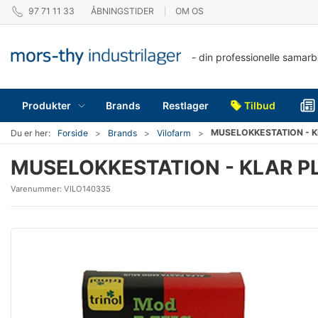
97 71 11 33
ÅBNINGSTIDER
OM OS
- din professionelle samar
Produkter
Brands
Restlager
Tilbud
MUSELOKKESTATION - K
Du er her:
Forside
Brands
Vilofarm
MUSELOKKESTATION - KLAR P
Varenummer:
VILO140335