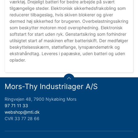
værktøj. Drejeligt batteri for bedre arbejde på svært
tilgængelige steder. Elektronisk sikkerhedsfrakobling som
reducerer tilbageslag, hvis skiven blokerer og giver
dermed høj sikkerhed for brugeren. Overbelastningssikring
som beskytter motoren mod overophedning. Elektronisk
softstart for start uden ryk. Genstartsikring som forhindrer
utilsigtet start af maskinen efter batteriskift. Der medfølger
beskyttelsesskærm, støtteflange, lynspændemøtrik og
ekstrahåndtag. Leveres i papæske, uden batteri og uden
oplader.
Mors-Thy Industrilager A/S
Ringvejen 48, 7900 Nykøbing Mors
97 71 11 33
webshop@mti.dk
CVR 33 77 28 66