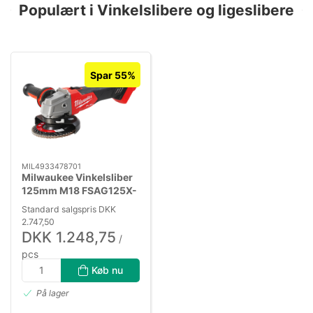
Populært i Vinkelslibere og ligeslibere
Spar 55%
MIL4933478701
Milwaukee Vinkelsliber
125mm M18 FSAG125X-
0
Standard salgspris DKK
2.747,50
DKK 1.248,75
/
pcs
DKK 999,00 ekskl. moms
Køb nu
På lager