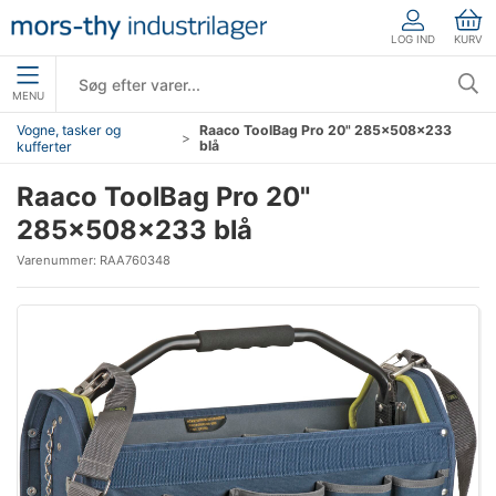
LOG IND
KURV
MENU
Vogne, tasker og
Raaco ToolBag Pro 20" 285×508×233
blå
kufferter
Raaco ToolBag Pro 20"
285×508×233 blå
Varenummer:
RAA760348