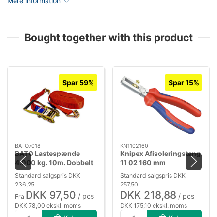
Mere information
Bought together with this product
Spar 59%
Spar 15%
BATO7018
KN1102160
BATO Lastespænde
Knipex Afisoleringstang
4.000 kg. 10m. Dobbelt
11 02 160 mm
J-Krog.
Standard salgspris DKK
Standard salgspris DKK
236,25
257,50
DKK 97,50
DKK 218,88
/ pcs
/ pcs
Fra
DKK 78,00 ekskl. moms
DKK 175,10 ekskl. moms