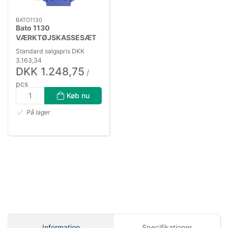
BATO1130
Bato 1130
VÆRKTØJSKASSESÆT
75 DELE
Standard salgspris DKK
3.163,34
DKK 1.248,75
/
pcs
DKK 999,00 ekskl. moms
Køb nu
På lager
Information
Specifikationer