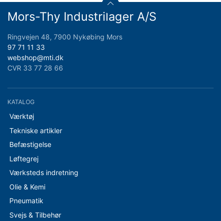
Mors-Thy Industrilager A/S
Ringvejen 48, 7900 Nykøbing Mors
97 71 11 33
webshop@mti.dk
CVR 33 77 28 66
KATALOG
Værktøj
Tekniske artikler
Befæstigelse
Løftegrej
Værksteds indretning
Olie & Kemi
Pneumatik
Svejs & Tilbehør