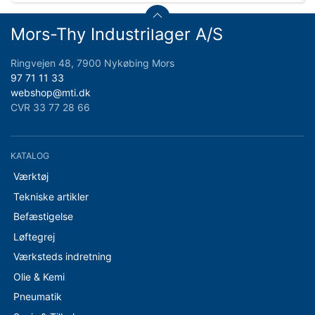
Mors-Thy Industrilager A/S
Ringvejen 48, 7900 Nykøbing Mors
97 71 11 33
webshop@mti.dk
CVR 33 77 28 66
KATALOG
Værktøj
Tekniske artikler
Befæstigelse
Løftegrej
Værksteds indretning
Olie & Kemi
Pneumatik