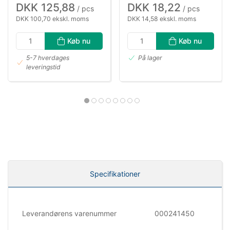
DKK 125,88
DKK 18,22
/ pcs
/ pcs
DKK 100,70 ekskl. moms
DKK 14,58 ekskl. moms
Køb nu
Køb nu
5-7 hverdages
På lager
leveringstid
Specifikationer
Leverandørens varenummer
000241450