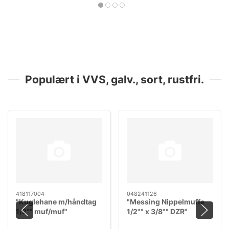
Populært i VVS, galv., sort, rustfri.
418117004
048241126
"Kuglehane m/håndtag
"Messing Nippelmuffe
1/2"" muf/muf"
1/2"" x 3/8"" DZR"