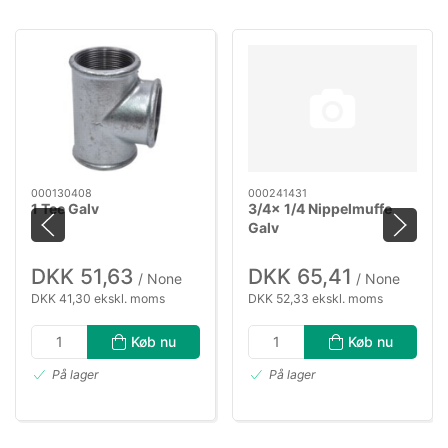
000130408
000241431
1 Tee Galv
3/4x 1/4 Nippelmuffe
Galv
DKK 51,63
DKK 65,41
/ None
/ None
DKK 41,30 ekskl. moms
DKK 52,33 ekskl. moms
Køb nu
Køb nu
På lager
På lager