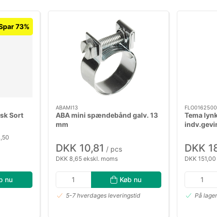
Spar 73%
ABAMI13
FLO016250
sk Sort
ABA mini spændebånd galv. 13
Tema lynk
mm
indv.gevi
4,50
DKK 10,81
DKK 1
/ pcs
DKK 8,65 ekskl. moms
DKK 151,00
b nu
Køb nu
5-7 hverdages leveringstid
På lage