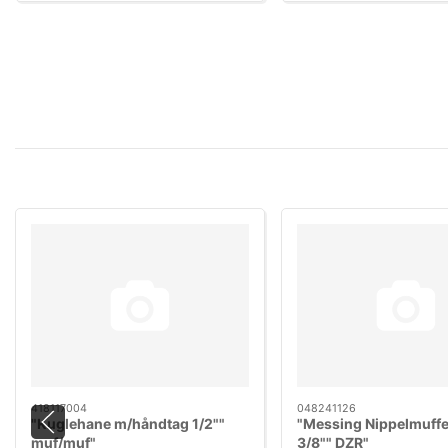
418117004
048241126
"Kuglehane m/håndtag 1/2""
"Messing Nippelmuffe 
muf/muf"
3/8"" DZR"