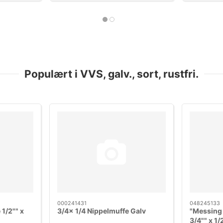
Populært i VVS, galv., sort, rustfri.
000241431
048245133
1/2"" x
3/4x 1/4 Nippelmuffe Galv
"Messing 
3/4"" x 1/