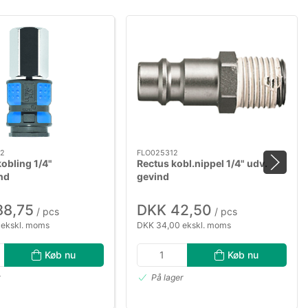
02
FLO025312
obling 1/4"
Rectus kobl.nippel 1/4" udv.
nd
gevind
88,75
DKK 42,50
/ pcs
/ pcs
 ekskl. moms
DKK 34,00 ekskl. moms
Køb nu
Køb nu
r
På lager