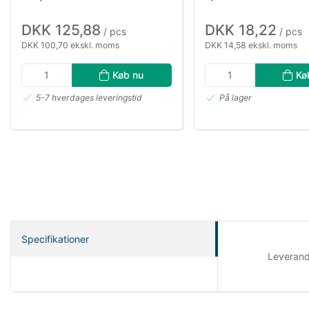
DKK 125,88
DKK 18,22
/ pcs
/ pcs
DKK 100,70 ekskl. moms
DKK 14,58 ekskl. moms
Køb nu
Kø
5-7 hverdages leveringstid
På lager
Specifikationer
Leveran