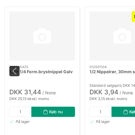
000245425
012001104
1/2x 1/4 Form.brystnippel Galv
1/2 Nippelrør, 30mm s
Standard salgspris DKK 1
DKK 31,44
DKK 3,94
/ None
/ None
DKK 25,15 ekskl. moms
DKK 3,15 ekskl. moms
Køb nu
Kø
På lager
På lager