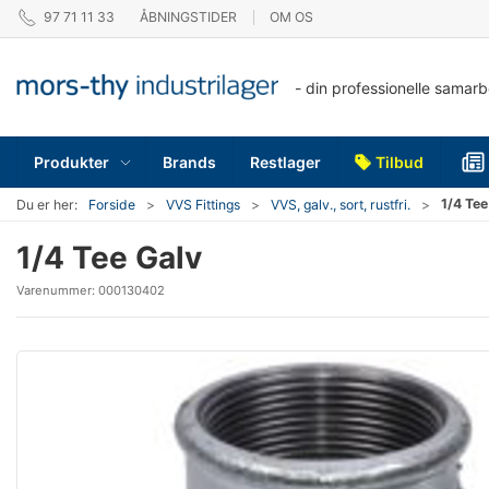
97 71 11 33
ÅBNINGSTIDER
OM OS
- din professionelle samar
Produkter
Brands
Restlager
Tilbud
1/4 Tee
Du er her:
Forside
VVS Fittings
VVS, galv., sort, rustfri.
1/4 Tee Galv
Varenummer:
000130402