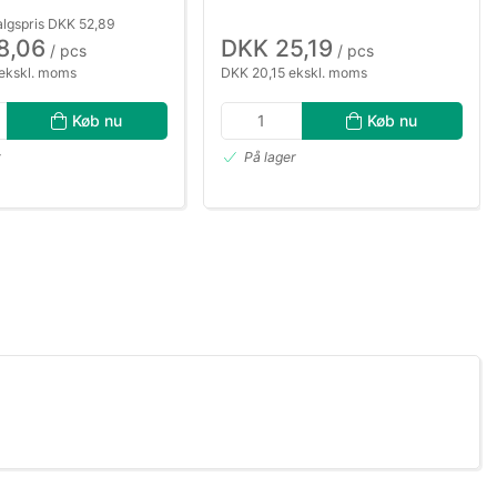
algspris DKK 52,89
8,06
DKK 25,19
/ pcs
/ pcs
ekskl. moms
DKK 20,15 ekskl. moms
Køb nu
Køb nu
r
På lager