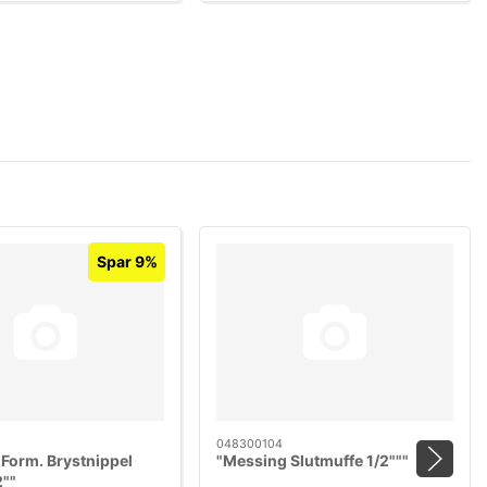
Spar 9%
048300104
Form. Brystnippel
"Messing Slutmuffe 1/2"""
2""