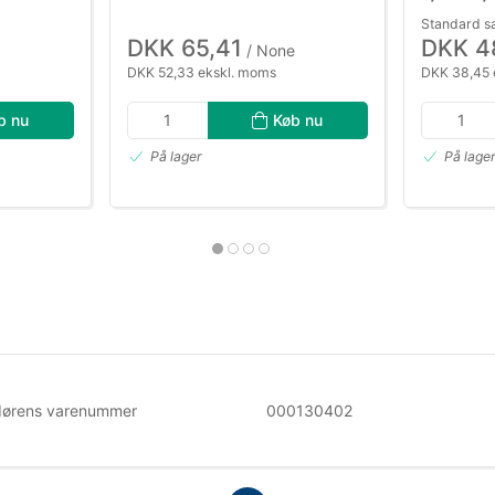
Standard s
DKK 65,41
DKK 4
/ None
DKK 52,33 ekskl. moms
DKK 38,45 
b nu
Køb nu
På lager
På lage
dørens varenummer
000130402