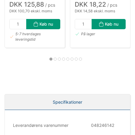
DKK 125,88
DKK 18,22
/ pcs
/ pcs
DKK 100,70 ekskl. moms
DKK 14,58 ekskl. moms
Køb nu
Køb nu
5-7 hverdages
På lager
leveringstid
Specifikationer
Leverandørens varenummer
048246142