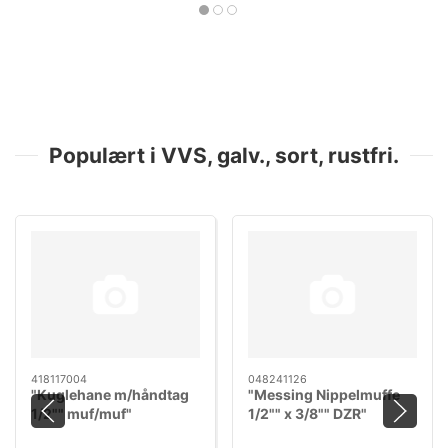
Populært i VVS, galv., sort, rustfri.
418117004
048241126
"Kuglehane m/håndtag
"Messing Nippelmuffe
1/2"" muf/muf"
1/2"" x 3/8"" DZR"