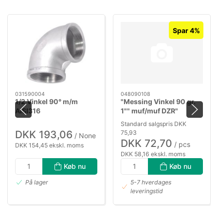
Spar 4%
031590004
048090108
1/2 Vinkel 90° m/m
"Messing Vinkel 90 gr.
AISI316
1"" muf/muf DZR"
Standard salgspris DKK
DKK 193,06
75,93
/ None
DKK 72,70
/ pcs
DKK 154,45 ekskl. moms
DKK 58,16 ekskl. moms
Køb nu
Køb nu
På lager
5-7 hverdages
leveringstid