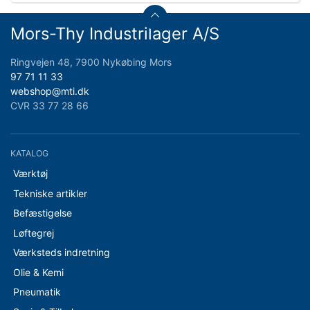
Mors-Thy Industrilager A/S
Ringvejen 48, 7900 Nykøbing Mors
97 71 11 33
webshop@mti.dk
CVR 33 77 28 66
KATALOG
Værktøj
Tekniske artikler
Befæstigelse
Løftegrej
Værksteds indretning
Olie & Kemi
Pneumatik