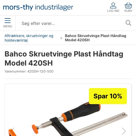
LOG IND
KURV
MENU
Aftrækkere, skruetvinger og
Bahco Skruetvinge Plast Håndtag
Model 420SH
holdeværktøj
Bahco Skruetvinge Plast Håndtag
Model 420SH
Varenummer:
420SH-120-500
Spar 10%