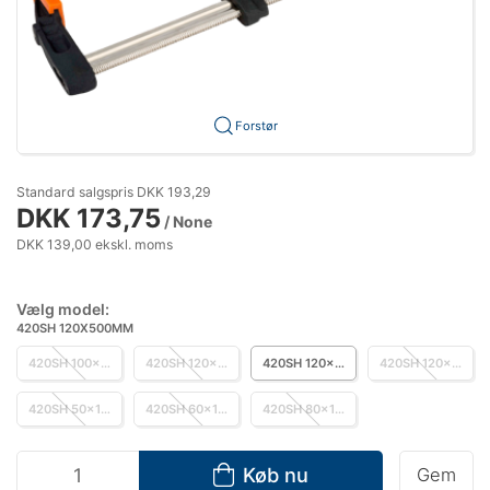
Forstør
Standard salgspris DKK 193,29
DKK 173,75
/ None
DKK 139,00 ekskl. moms
Vælg model:
420SH 120X500MM
420SH 100x200mm
420SH 120x250mm
420SH 120x500mm
420SH 120x600mm
420SH 50x100mm
420SH 60x120mm
420SH 80x160mm
Køb nu
Gem