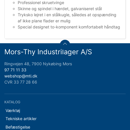
Professionel skruetvinge
Skinne og spindel i hærdet, galvaniseret stål
Tryksko lejret i en stålkugle, således at opspænding
af ikke plane flader er mulig
Special designet to-komponent komfortabelt håndtag
Mors-Thy Industrilager A/S
Ringvejen 48, 7900 Nykøbing Mors
97 71 11 33
webshop@mti.dk
CVR 33 77 28 66
KATALOG
Værktøj
Tekniske artikler
Befæstigelse