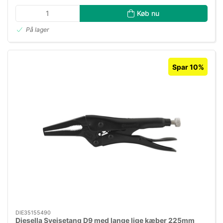
Køb nu
På lager
Spar 10%
DIE35155490
Diesella Svejsetang D9 med lange lige kæber 225mm