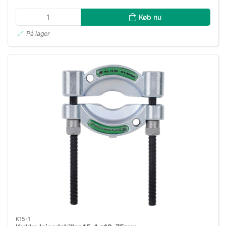
Køb nu
På lager
K15-1