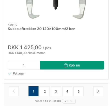
K20-10
Kukko aftrækker 20 120×100mm/2 ben
DKK 1.425,00
/ pcs
DKK 1.140,00 ekskl. moms
Køb nu
På lager
1
2
3
4
5
Viser 1 til 20 af 83
20