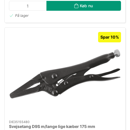
Køb nu
På lager
Spar 10%
DIE35155480
Svejsetang D9S m/lange lige kæber 175 mm