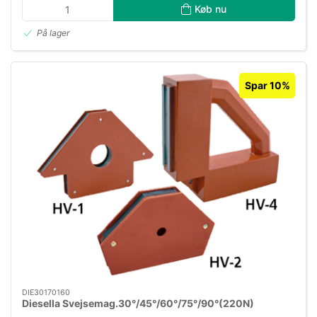
Køb nu
På lager
Spar 10%
DIE30170160
Diesella Svejsemag.30°/45°/60°/75°/90°(220N)