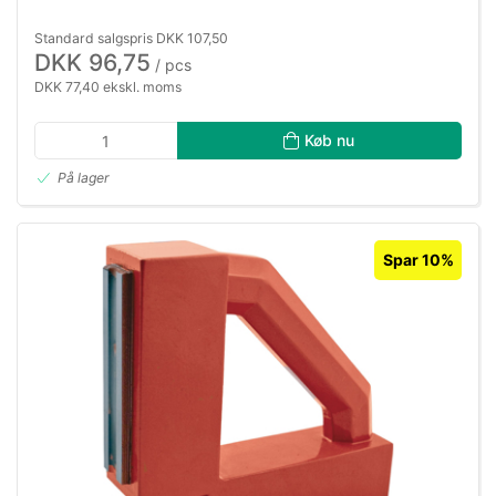
Standard salgspris DKK 107,50
DKK 96,75
/ pcs
DKK 77,40 ekskl. moms
Køb nu
På lager
Spar 10%