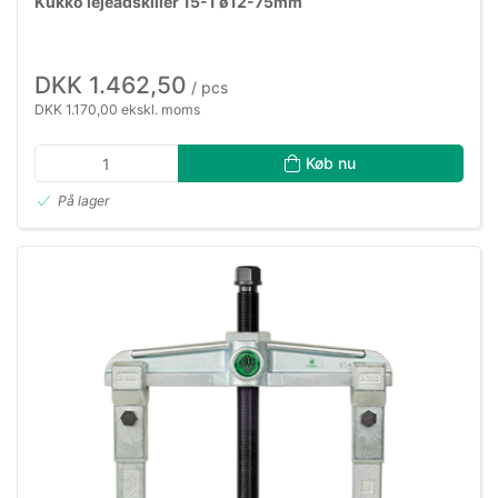
Kukko lejeadskiller 15-1 ø12-75mm
DKK 1.462,50
/ pcs
DKK 1.170,00 ekskl. moms
Køb nu
På lager