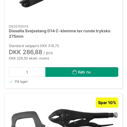
DIE35155014
Diesella Svejsetang D14 C-klemme lav runde tryksko
275mm
Standard salgspris DKK 318,75
DKK 286,88
/ pcs
DKK 229,50 ekskl. moms
Køb nu
På lager
Spar 10%