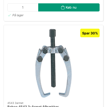
Køb nu
På lager
Spar 30%
4543 3armet
Bahco 4543 3-Armet Aftrækker