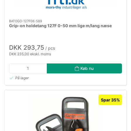
BATOGO-127F06-589
Grip-on holdetang 127F 0-50 mm lige m/lang næse
DKK 293,75
/ pcs
DKK 235,00 ekskl. moms
Køb nu
På lager
Spar 35%