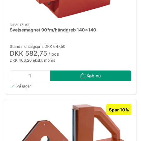
DIE30171190
Svejsemagnet 90°m/håndgreb 140×140
Standard salgspris DKK 647,50
DKK 582,75
/ pcs
DKK 466,20 ekskl. moms
Køb nu
På lager
Spar 10%