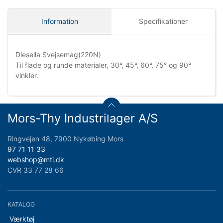
Information
Specifikationer
Diesella Svejsemag(220N)
Til flade og runde materialer, 30°, 45°, 60°, 75° og 90°
vinkler.
Mors-Thy Industrilager A/S
Ringvejen 48, 7900 Nykøbing Mors
97 71 11 33
webshop@mti.dk
CVR 33 77 28 66
KATALOG
Værktøj