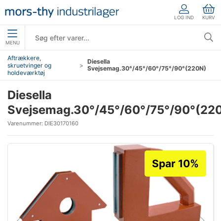
LOG IND
KURV
MENU
Aftrækkere,
Diesella
skruetvinger og
Svejsemag.30°/45°/60°/75°/90°(220N)
holdeværktøj
Diesella
Svejsemag.30°/45°/60°/75°/90°(22
Varenummer:
DIE30170160
Spar 10%