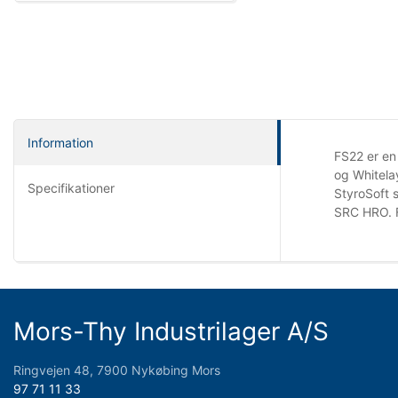
Information
FS22 er en
og Whitela
Specifikationer
StyroSoft 
SRC HRO. F
Mors-Thy Industrilager A/S
Ringvejen 48, 7900 Nykøbing Mors
97 71 11 33