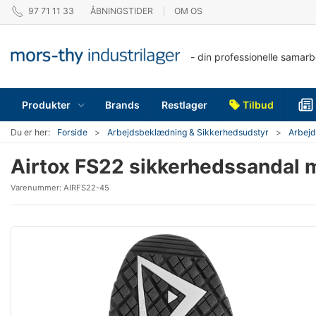
97 71 11 33
ÅBNINGSTIDER
OM OS
- din professionelle samar
Produkter
Brands
Restlager
Tilbud
Du er her:
Forside
Arbejdsbeklædning & Sikkerhedsudstyr
Arbej
Airtox FS22 sikkerhedssandal 
Varenummer:
AIRFS22-45