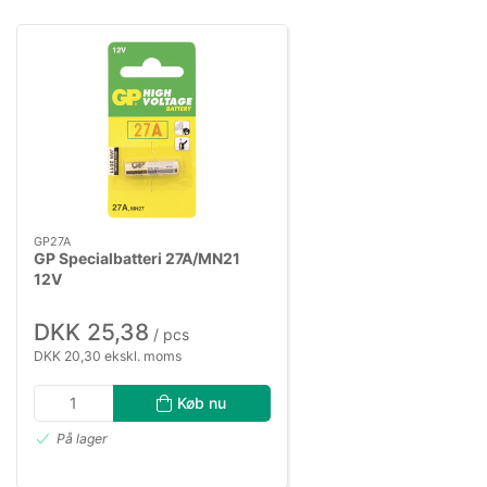
GP27A
GP Specialbatteri 27A/MN21
12V
DKK 25,38
/ pcs
DKK 20,30 ekskl. moms
Køb nu
På lager