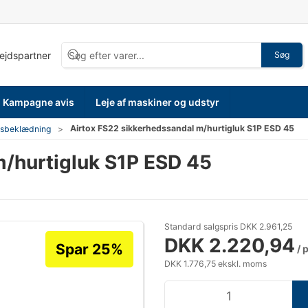
bejdspartner
Søg
Kampagne avis
Leje af maskiner og udstyr
Airtox FS22 sikkerhedssandal m/hurtigluk S1P ESD 45
dsbeklædning
m/hurtigluk S1P ESD 45
Standard salgspris DKK 2.961,25
DKK 2.220,94
Spar 25%
/ 
DKK 1.776,75 ekskl. moms