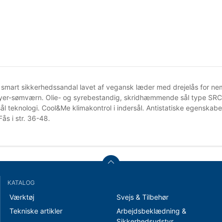
 smart sikkerhedssandal lavet af vegansk læder med drejelås for nem
yer-sømværn. Olie- og syrebestandig, skridhæmmende sål type SRC.
sål teknologi. Cool&Me klimakontrol i indersål. Antistatiske egenska
ås i str. 36-48.
KATALOG
Værktøj
Svejs & Tilbehør
Tekniske artikler
Arbejdsbeklædning &
Sikkerhedsudstyr