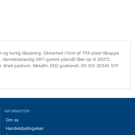
 og hurtig tilpasning. Sikkerhed i form af TPA-plast tåkappe
 Varmebestandig NRT-gummi ydersål tåler op til 300°C.
ber. Bred pasform. Metalfri. ESD godkendt. EN ISO 20345 S1P
INFORMATION
Om os
Handelsbetingelser