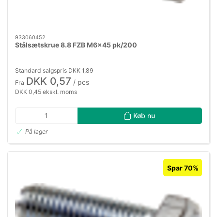
933060452
Stålsætskrue 8.8 FZB M6×45 pk/200
Standard salgspris DKK 1,89
DKK 0,57
/ pcs
Fra
DKK 0,45 ekskl. moms
Køb nu
På lager
Spar 70%