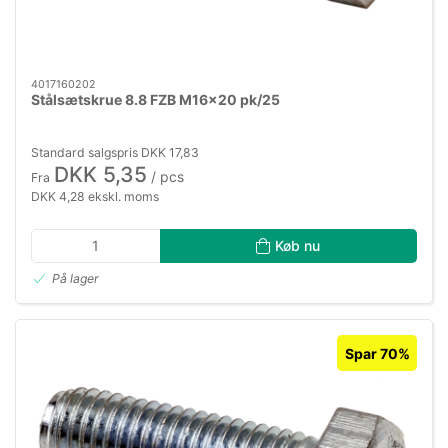
4017160202
Stålsætskrue 8.8 FZB M16×20 pk/25
Standard salgspris DKK 17,83
DKK 5,35
/ pcs
Fra
DKK 4,28 ekskl. moms
Køb nu
På lager
Spar 70%