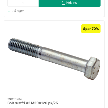
Køb nu
På lager
Spar 70%
931201204
Bolt rustfri A2 M20×120 pk/25