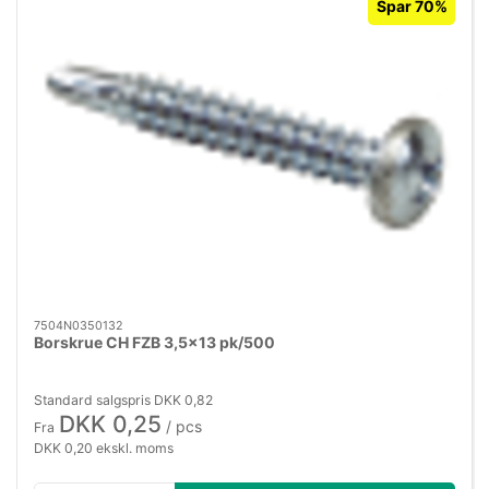
Spar 70%
7504N0350132
Borskrue CH FZB 3,5×13 pk/500
Standard salgspris DKK 0,82
DKK 0,25
/ pcs
Fra
DKK 0,20 ekskl. moms