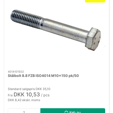
4014101502
Stålbolt 8.8 FZB ISO4014 M10×150 pk/50
Standard salgspris DKK 35,10
DKK 10,53
/ pcs
Fra
DKK 8,42 ekskl. moms
Køb nu