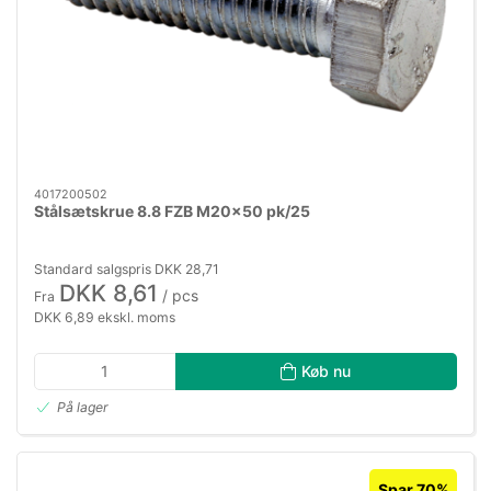
4017200502
Stålsætskrue 8.8 FZB M20×50 pk/25
Standard salgspris DKK 28,71
DKK 8,61
/ pcs
Fra
DKK 6,89 ekskl. moms
Køb nu
På lager
Spar 70%