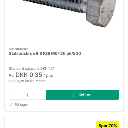
4017060202
Stålsætskrue 8.8 FZB M6×20 pk/500
Standard salgspris DKK 1,17
DKK 0,35
/ pcs
Fra
DKK 0,28 ekskl. moms
Køb nu
På lager
Spar 70%