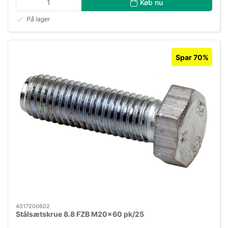
Køb nu
På lager
Spar 70%
4017200602
Stålsætskrue 8.8 FZB M20×60 pk/25