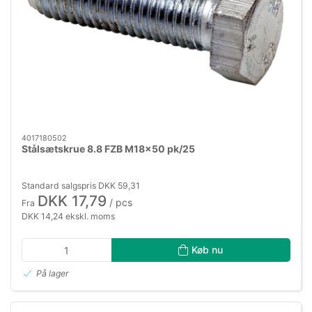
4017180502
Stålsætskrue 8.8 FZB M18×50 pk/25
Standard salgspris DKK 59,31
DKK 17,79
/ pcs
Fra
DKK 14,24 ekskl. moms
Køb nu
På lager