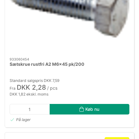
933060454
Sætskrue rustfri A2 M6×45 pk/200
Standard salgspris DKK 7,59
DKK 2,28
/ pcs
Fra
DKK 1,82 ekskl. moms
Køb nu
På lager