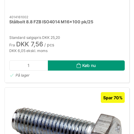
4014161002
Stålbolt 8.8 FZB ISO4014 M16×100 pk/25
Standard salgspris DKK 25,20
DKK 7,56
/ pcs
Fra
DKK 6,05 ekskl. moms
Køb nu
På lager
Spar 70%