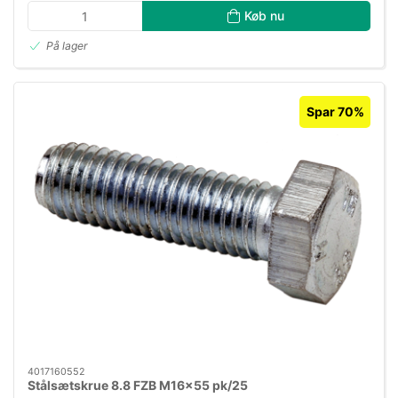
Køb nu
På lager
Spar 70%
4017160552
Stålsætskrue 8.8 FZB M16×55 pk/25