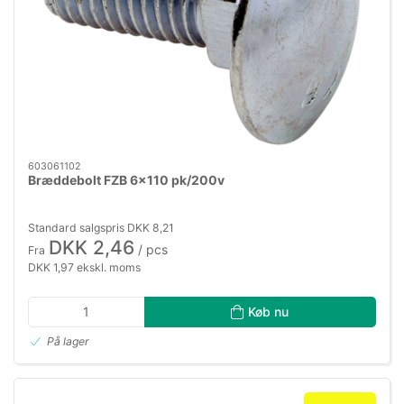
603061102
Bræddebolt FZB 6×110 pk/200v
Standard salgspris DKK 8,21
DKK 2,46
/ pcs
Fra
DKK 1,97 ekskl. moms
Køb nu
På lager