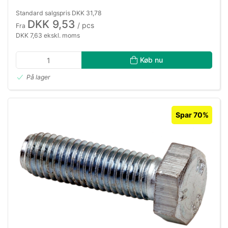
Standard salgspris DKK 31,78
DKK 9,53
/ pcs
Fra
DKK 7,63 ekskl. moms
Køb nu
På lager
Spar 70%