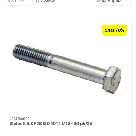
Vis filtre
Most Popular
25 produkter
Spar 70%
4014160902
Stålbolt 8.8 FZB ISO4014 M16×90 pk/25