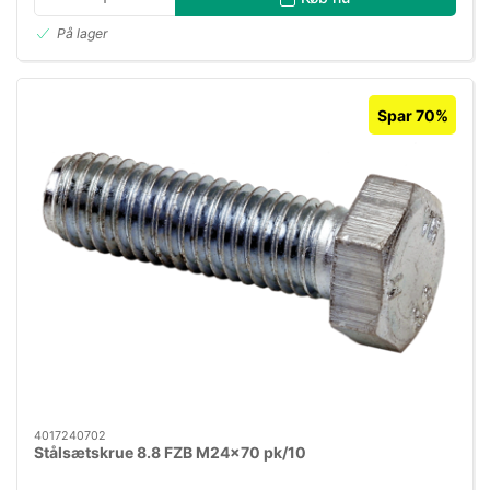
På lager
Spar 70%
4017240702
Stålsætskrue 8.8 FZB M24×70 pk/10