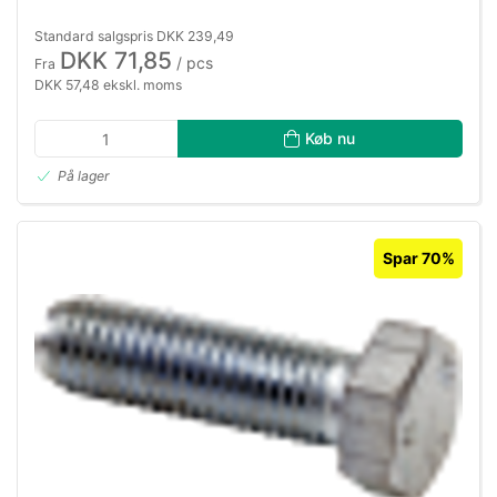
Standard salgspris DKK 239,49
DKK 71,85
/ pcs
Fra
DKK 57,48 ekskl. moms
Køb nu
På lager
Spar 70%