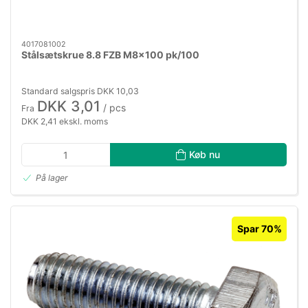
4017081002
Stålsætskrue 8.8 FZB M8×100 pk/100
Standard salgspris DKK 10,03
DKK 3,01
/ pcs
Fra
DKK 2,41 ekskl. moms
Køb nu
På lager
Spar 70%