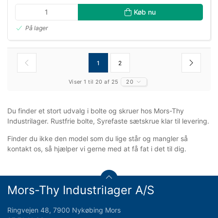
Køb nu
På lager
1
2
Viser 1 til 20 af 25
20
Du finder et stort udvalg i bolte og skruer hos Mors-Thy
Industrilager. Rustfrie bolte, Syrefaste sætskrue klar til levering.
Finder du ikke den model som du lige står og mangler så
kontakt os, så hjælper vi gerne med at få fat i det til dig.
Mors-Thy Industrilager A/S
Ringvejen 48, 7900 Nykøbing Mors