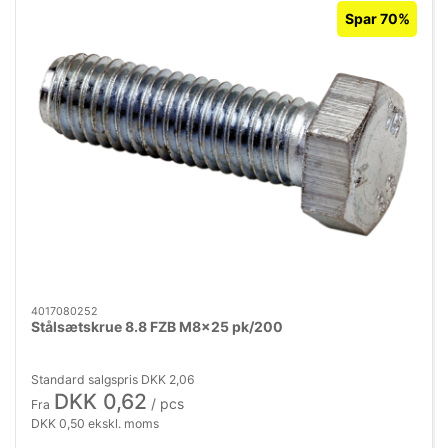
Spar 70%
4017080252
Stålsætskrue 8.8 FZB M8×25 pk/200
Standard salgspris DKK 2,06
DKK 0,62
/ pcs
Fra
DKK 0,50 ekskl. moms