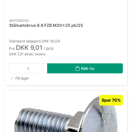
4017200252
Stålsætskrue 8.8 FZB M20×25 pk/25
Standard salgspris DKK 30,04
DKK 9,01
/ pcs
Fra
DKK 7,21 ekskl. moms
Køb nu
På lager
Spar 70%