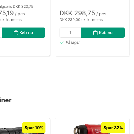
algspris DKK 323,75
75,19
DKK 298,75
/ pcs
/ pcs
 ekskl. moms
DKK 239,00 ekskl. moms
Køb nu
Køb nu
r
På lager
iner
Spar 19%
Spar 32%