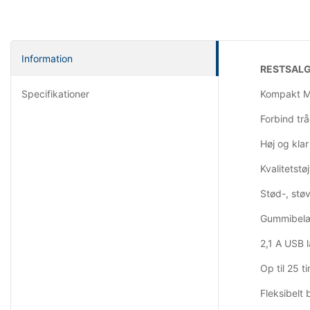
Information
RESTSALG 
Specifikationer
Kompakt M1
Forbind tr
Høj og klar
Kvalitetstø
Stød-, stø
Gummibelæg
2,1 A USB l
Op til 25 t
Fleksibelt