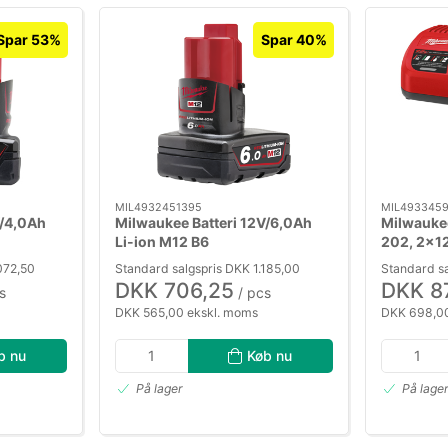
Spar 53%
Spar 40%
MIL4932451395
MIL493345
V/4,0Ah
Milwaukee Batteri 12V/6,0Ah
Milwauke
Li-ion M12 B6
202, 2×1
072,50
Standard salgspris DKK 1.185,00
Standard sa
DKK 706,25
DKK 8
s
/ pcs
DKK 565,00 ekskl. moms
DKK 698,00
b nu
Køb nu
På lager
På lage