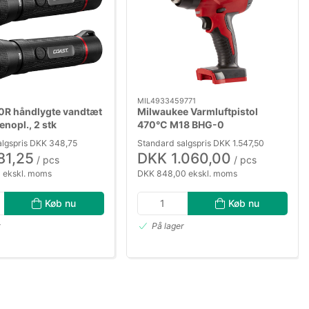
MIL4933459771
0R håndlygte vandtæt
Milwaukee Varmluftpistol
nopl., 2 stk
470°C M18 BHG-0
algspris DKK 348,75
Standard salgspris DKK 1.547,50
81,25
DKK 1.060,00
/ pcs
/ pcs
 ekskl. moms
DKK 848,00 ekskl. moms
Køb nu
Køb nu
r
På lager