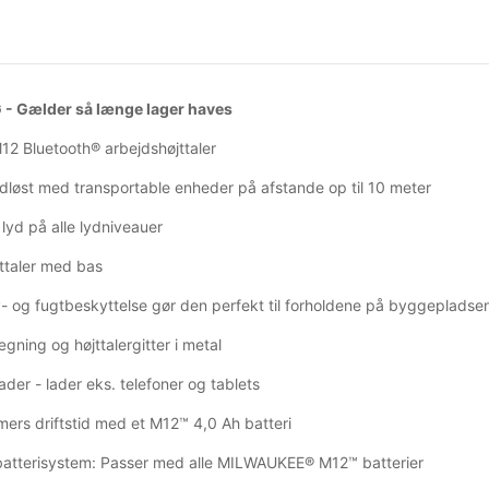
- Gælder så længe lager haves
2 Bluetooth® arbejdshøjttaler
ådløst med transportable enheder på afstande op til 10 meter
 lyd på alle lydniveauer
jttaler med bas
v- og fugtbeskyttelse gør den perfekt til forholdene på byggepladse
ning og højttalergitter i metal
ader - lader eks. telefoner og tablets
imers driftstid med et M12™ 4,0 Ah batteri
 batterisystem: Passer med alle MILWAUKEE® M12™ batterier