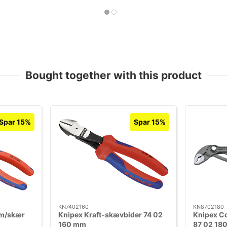
Bought together with this product
Spar 15%
Spar 15%
KN7402160
KN8702180
 m/skær
Knipex Kraft-skævbider 74 02
Knipex C
160 mm
87 02 18