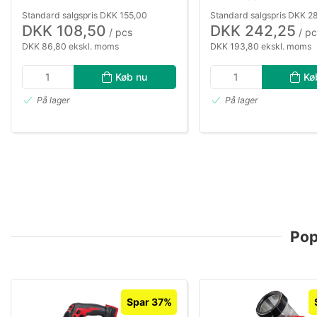
Standard salgspris DKK 155,00
Standard salgspris DKK 2
DKK 108,50
DKK 242,25
/ pcs
/ pc
DKK 86,80 ekskl. moms
DKK 193,80 ekskl. moms
Køb nu
Kø
På lager
På lager
Pop
Spar 37%