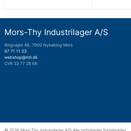
Mors-Thy Industrilager A/S
Ringvejen 48, 7900 Nykøbing Mors
97 71 11 33
webshop@mti.dk
CVR 33 77 28 66
© 2026 Mors-Thy Industrilager A/S Alle rettigheder forbeholdes