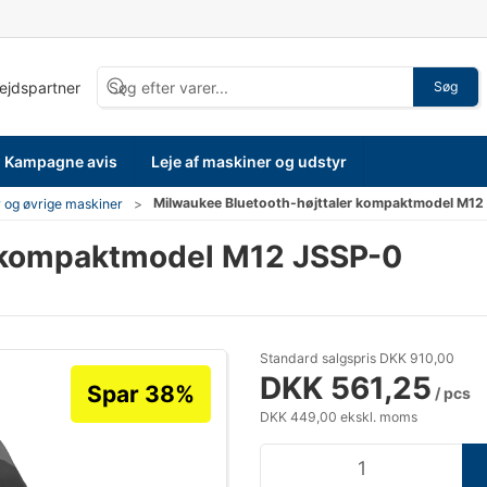
bejdspartner
Søg
Kampagne avis
Leje af maskiner og udstyr
Milwaukee Bluetooth-højttaler kompaktmodel M12
 og øvrige maskiner
r kompaktmodel M12 JSSP-0
Standard salgspris DKK 910,00
DKK 561,25
Spar 38%
/ pcs
DKK 449,00 ekskl. moms