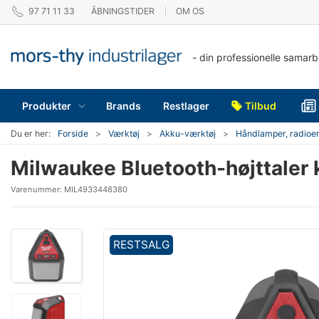
97 71 11 33
ÅBNINGSTIDER
OM OS
- din professionelle samar
Produkter
Brands
Restlager
Tilbud
Du er her:
Forside
Værktøj
Akku-værktøj
Håndlamper, radioer
Milwaukee Bluetooth-højttale
Varenummer:
MIL4933448380
RESTSALG