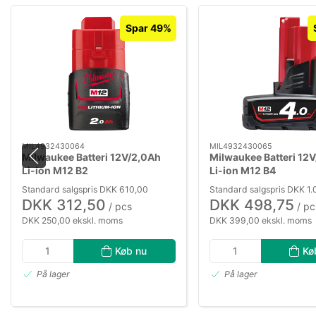
Spar 49%
MIL4932430064
MIL4932430065
Milwaukee Batteri 12V/2,0Ah
Milwaukee Batteri 12
Li-ion M12 B2
Li-ion M12 B4
Standard salgspris DKK 610,00
Standard salgspris DKK 1.
DKK 312,50
DKK 498,75
/ pcs
/ pc
DKK 250,00 ekskl. moms
DKK 399,00 ekskl. moms
Køb nu
Kø
På lager
På lager