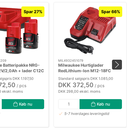
Spar 27%
Spar 66%
9209
MIL4932451079
e Batteripakke NRG-
Milwaukee Hurtiglader
2V/2,0Ah + lader C12C
RedLithium-Ion M12-18FC
lgspris DKK 1.197,50
Standard salgspris DKK 1.085,00
72,50
DKK 372,50
/ pcs
/ pcs
 ekskl. moms
DKK 298,00 ekskl. moms
Køb nu
Køb nu
r
5-7 hverdages leveringstid