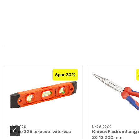
Spar 30%
406T-225
KN2612200
Bahco 225 torpedo-vaterpas
Knipex Fladrundtang
26 12 200 mm