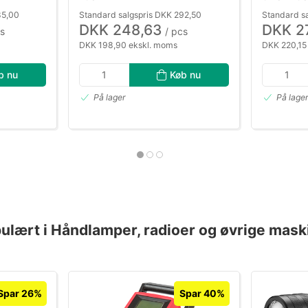
85,00
Standard salgspris DKK 292,50
Standard s
DKK 248,63
DKK 2
s
/ pcs
DKK 198,90 ekskl. moms
DKK 220,15
b nu
Køb nu
På lager
På lage
ulært i Håndlamper, radioer og øvrige mask
Spar 26%
Spar 40%