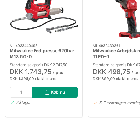
MIL4933440493
MIL4932430361
Milwaukee Fedtpresse 620bar
Milwaukee Arbejdsla
M18 GG-0
TLED-0
Standard salgspris DKK 2.747,50
Standard salgspris DKK 6
DKK 1.743,75
DKK 498,75
/ pcs
/ pc
DKK 1.395,00 ekskl. moms
DKK 399,00 ekskl. moms
Køb nu
På lager
5-7 hverdages leverin