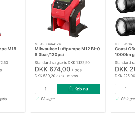
MIL4933464124
100051916
mpe M18
Milwaukee Luftpumpe M12 BI-0
Coast G6
8,3bar/120psi
1000lm ge
72,50
Standard salgspris DKK 1.122,50
Standard s
DKK 674,00
DKK 2
s
/ pcs
DKK 539,20 ekskl. moms
DKK 225,00
Køb nu
På lager
På lage
gstid