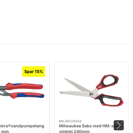
Spar 15%
MIL48224043
obra®vandpumpetang
Milwaukee Saks med HM-skær,
0 mm
vinklet 240mm