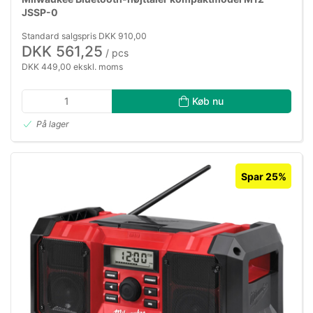
JSSP-0
Standard salgspris DKK 910,00
DKK 561,25
/ pcs
DKK 449,00 ekskl. moms
Køb nu
På lager
Spar 25%