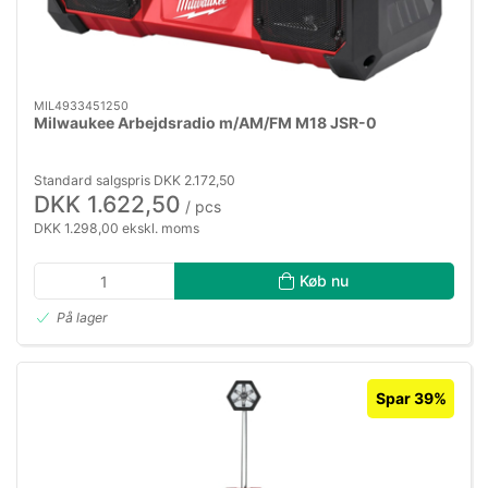
MIL4933451250
Milwaukee Arbejdsradio m/AM/FM M18 JSR-0
Standard salgspris DKK 2.172,50
DKK 1.622,50
/ pcs
DKK 1.298,00 ekskl. moms
Køb nu
På lager
Spar 39%