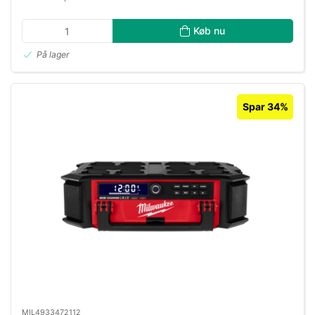
Køb nu
På lager
Spar 34%
MIL4933472112