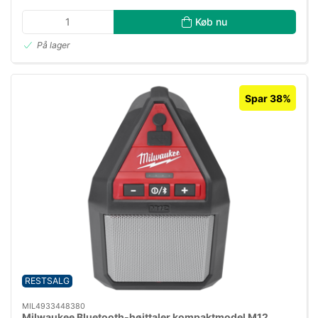
Køb nu
På lager
Spar 38%
RESTSALG
MIL4933448380
Milwaukee Bluetooth-højttaler kompaktmodel M12