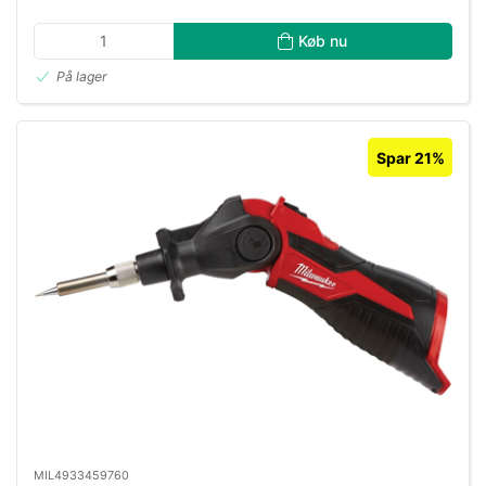
Køb nu
På lager
Spar 21%
MIL4933459760