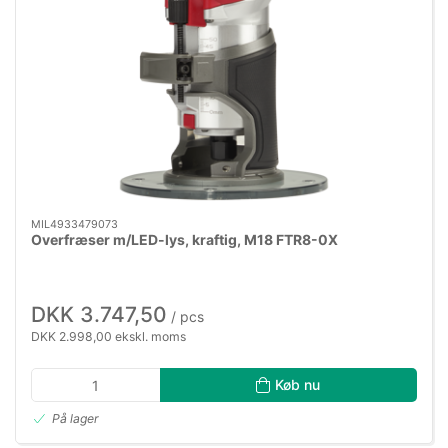
MIL4933479073
Overfræser m/LED-lys, kraftig, M18 FTR8-0X
DKK 3.747,50
/ pcs
DKK 2.998,00 ekskl. moms
Køb nu
På lager