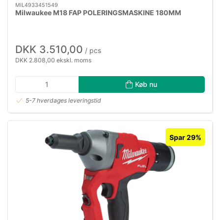
MIL4933451549
Milwaukee M18 FAP POLERINGSMASKINE 180MM
DKK 3.510,00
/ pcs
DKK 2.808,00 ekskl. moms
Køb nu
5-7 hverdages leveringstid
Spar 29%