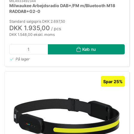
MIL4933492344
Milwaukee Arbejdsradio DAB+/FM m/Bluetooth M18
RADDAB+G2-0
Standard salgspris DKK 2.697,50
DKK 1.935,00
/ pcs
DKK 1.548,00 ekskl. moms
Køb nu
På lager
Spar 25%