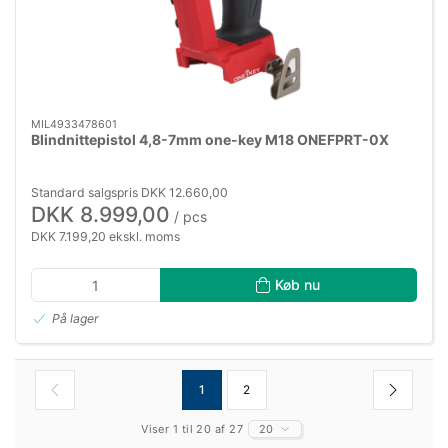
MIL4933478601
Blindnittepistol 4,8-7mm one-key M18 ONEFPRT-0X
Standard salgspris DKK 12.660,00
DKK 8.999,00
/ pcs
DKK 7.199,20 ekskl. moms
Køb nu
På lager
1
2
Viser 1 til 20 af 27
20