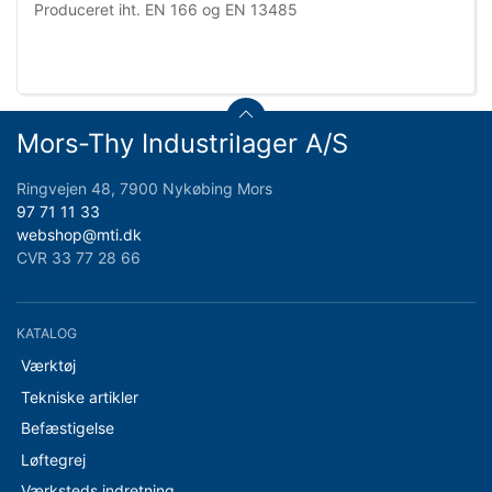
Produceret iht. EN 166 og EN 13485
Mors-Thy Industrilager A/S
Ringvejen 48, 7900 Nykøbing Mors
97 71 11 33
webshop@mti.dk
CVR 33 77 28 66
KATALOG
Værktøj
Tekniske artikler
Befæstigelse
Løftegrej
Værksteds indretning