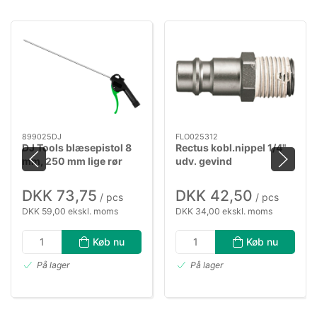
899025DJ
FLO025312
DJ Tools blæsepistol 8
Rectus kobl.nippel 1/4"
mm, 250 mm lige rør
udv. gevind
DKK 73,75
DKK 42,50
/ pcs
/ pcs
DKK 59,00 ekskl. moms
DKK 34,00 ekskl. moms
Køb nu
Køb nu
På lager
På lager