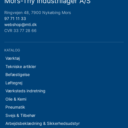
Mors-Thy Industrilager A/S
Ringvejen 48, 7900 Nykøbing Mors
97 71 11 33
webshop@mti.dk
CVR 33 77 28 66
KATALOG
Værktøj
Tekniske artikler
Befæstigelse
Løftegrej
Værksteds indretning
Olie & Kemi
Pneumatik
Svejs & Tilbehør
Arbejdsbeklædning & Sikkerhedsudstyr