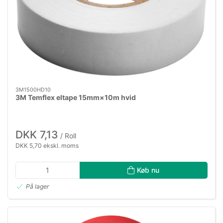
3M1500HD10
3M Temflex eltape 15mm×10m hvid
DKK 7,13
/ Roll
DKK 5,70 ekskl. moms
Køb nu
På lager