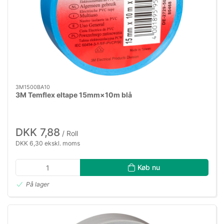
3M1500BA10
3M Temflex eltape 15mm×10m blå
DKK 7,88
/ Roll
DKK 6,30 ekskl. moms
Køb nu
På lager