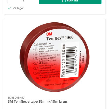
Køb nu
På lager
3M1500BN10
3M Temflex eltape 15mm×10m brun