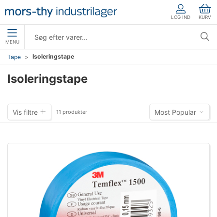
LOG IND
KURV
MENU
Isoleringstape
Tape
Isoleringstape
Vis filtre
Most Popular
11 produkter