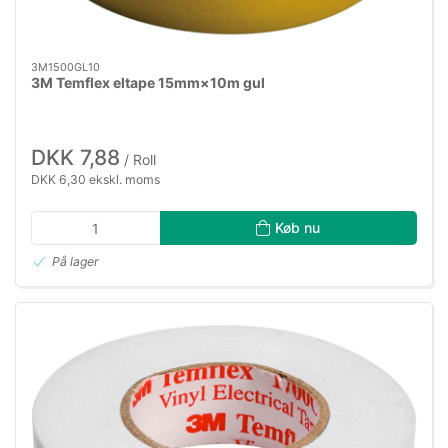
3M1500GL10
3M Temflex eltape 15mm×10m gul
DKK 7,88
/ Roll
DKK 6,30 ekskl. moms
Køb nu
På lager