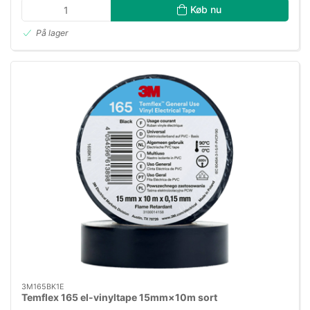
Køb nu
På lager
3M165BK1E
Temflex 165 el-vinyltape 15mm×10m sort