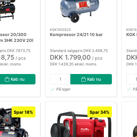
KGK1500525
KGK15
ssor 20/300
Kompressor 24/21 10 bar
KGK 
/m 3HK 230V 20l
pris DKK 7.873,75
Standard salgspris DKK 2.498,75
Stand
18,75
DKK 1.799,00
DKK
/ pcs
/ pcs
ekskl. moms
DKK 1.439,20 ekskl. moms
DKK 1
Køb nu
Køb nu
På lager
På
Spar 18%
Spar 34%