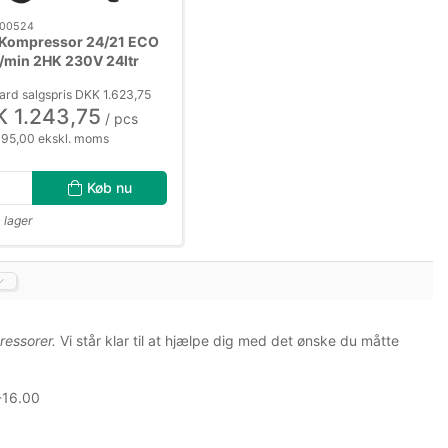
00524
Kompressor 24/21 ECO
t/min 2HK 230V 24ltr
ard salgspris DKK 1.623,75
 1.243,75
/ pcs
95,00 ekskl. moms
Køb nu
 lager
ressorer.
Vi står klar til at hjælpe dig med det ønske du måtte
-16.00