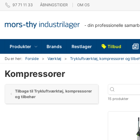
97 71 11 33
ÅBNINGSTIDER
OM OS
- din professionelle samar
Produkter
Brands
Restlager
Tilbud
Du er her:
Forside
Værktøj
Trykluftværktøj, kompressorer og tilbe
Kompressorer
Tilbage til Trykluftværktøj, kompressorer
og tilbehør
15 produkter