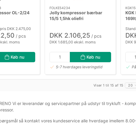
8
FOLKE54234
KGK15
essor OL-2/24
Jolly kompressor bærbar
KGK 
15/5 1,5hk oliefri
169l
tank
pris DKK 2.475,00
Stand
22,50
DKK 2.106,25
DKK
/ pcs
/ pcs
ekskl. moms
DKK 1.685,00 ekskl. moms
DKK 9
Køb nu
Køb nu
5-7 hverdages leveringstid
På
Viser 1 til 15 af 15
20
ra RENO Vi er leverandør og servicepartner på udstyr til trykluft -
komp
ressor.
pørgsmål så kontakt vores kundeservice alle hverdage imellem 8.00