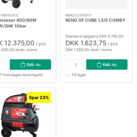
116000313
RENO1121010111
ressor 400/90M
RENO OF CUBE 1,5/5 COMBY
W/3HK 10bar
Standard salgspris DKK 4.750,00
 12.375,00
DKK 1.623,75
/ pcs
/ pcs
.900,00 ekskl. moms
DKK 1.299,00 ekskl. moms
Køb nu
Køb nu
7 hverdages leveringstid
På lager
Spar 23%