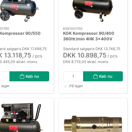
01790
KGK1501700
Kompressor 90/550
KGK Kompressor 90/400
360ltr/min 4HK 3×400V
90ltr tank
ard salgspris DKK 17.498,75
Standard salgspris DKK 13.748,75
 13.118,75
DKK 10.898,75
/ pcs
/ pcs
0.495,00 ekskl. moms
DKK 8.719,00 ekskl. moms
Køb nu
Køb nu
 lager
På lager