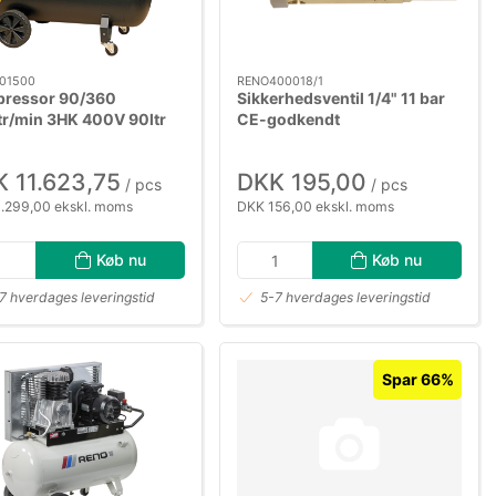
01500
RENO400018/1
ressor 90/360
Sikkerhedsventil 1/4" 11 bar
tr/min 3HK 400V 90ltr
CE-godkendt
 11.623,75
DKK 195,00
/ pcs
/ pcs
.299,00 ekskl. moms
DKK 156,00 ekskl. moms
Køb nu
Køb nu
7 hverdages leveringstid
5-7 hverdages leveringstid
Spar 66%