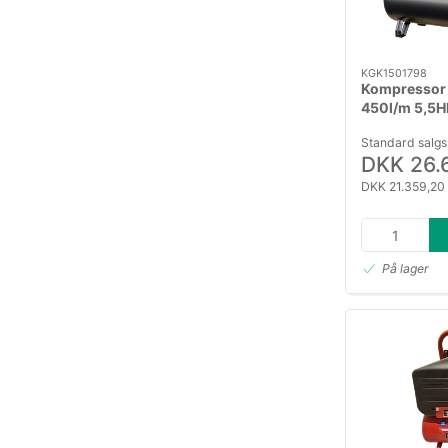
KGK1501798
Kompresso
450l/m 5,5
tank
Standard salgs
DKK 26.
DKK 21.359,20
På lager