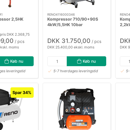
M1
RENO4116000346
RENO4
essor 2,5HK
Kompressor 710/90+90S
Komp
4kW/5,5HK 10bar
2,2k
pris DKK 2.368,75
99,00
DKK 31.750,00
DKK
/ pcs
/ pcs
ekskl. moms
DKK 25.400,00 ekskl. moms
DKK 9
Køb nu
Køb nu
es leveringstid
5-7 hverdages leveringstid
5-
Spar 34%