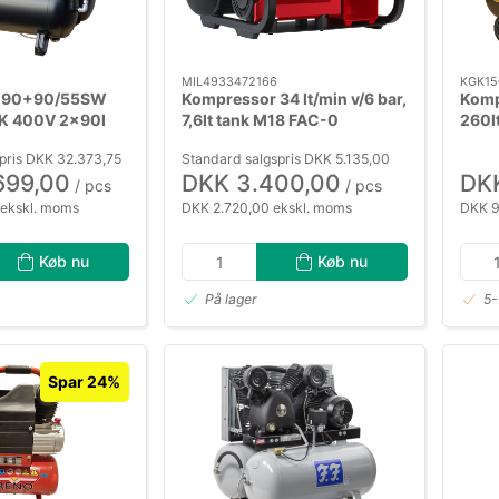
MIL4933472166
KGK15
r 90+90/55SW
Kompressor 34 lt/min v/6 bar,
Komp
HK 400V 2×90l
7,6lt tank M18 FAC-0
260l
tank
pris DKK 32.373,75
Standard salgspris DKK 5.135,00
699,00
DKK 3.400,00
DKK
/ pcs
/ pcs
 ekskl. moms
DKK 2.720,00 ekskl. moms
DKK 9
Køb nu
Køb nu
På lager
5-
Spar 24%