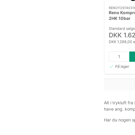
RENO112974031
Reno Kompr
2HK 10bar
Standard salgs
DKK 1.6
DKK 1.298,00 
På lager
Alt i trykluft f
have ang. komp
Har du nogen s