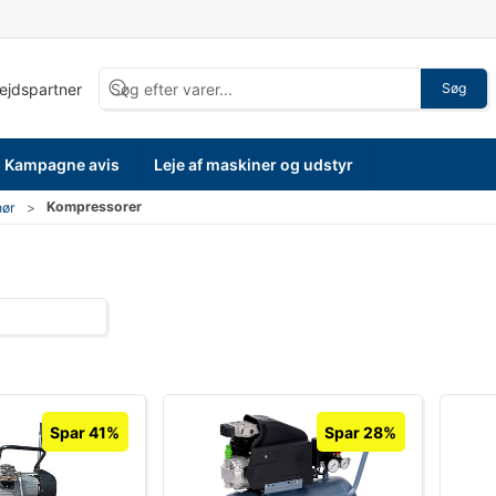
bejdspartner
Søg
Kampagne avis
Leje af maskiner og udstyr
Kompressorer
hør
Spar 41%
Spar 28%