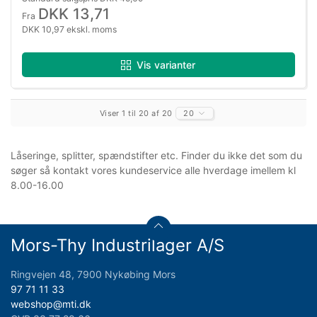
DKK 13,71
Fra
DKK 10,97 ekskl. moms
Vis varianter
Viser 1 til 20 af 20
20
Låseringe, splitter, spændstifter etc. Finder du ikke det som du
søger så kontakt vores kundeservice alle hverdage imellem kl
8.00-16.00
Mors-Thy Industrilager A/S
Ringvejen 48, 7900 Nykøbing Mors
97 71 11 33
webshop@mti.dk