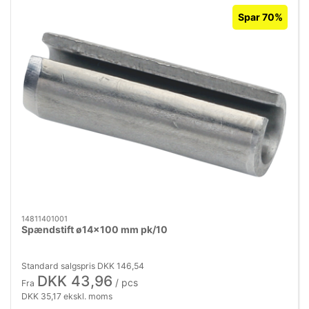
Spar 70%
14811401001
Spændstift ø14×100 mm pk/10
Standard salgspris DKK 146,54
DKK 43,96
/ pcs
Fra
DKK 35,17 ekskl. moms