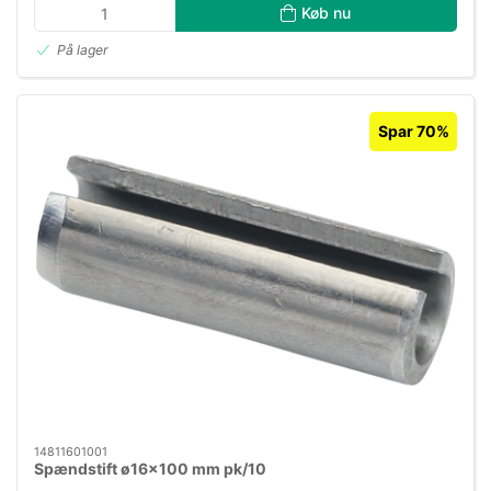
Køb nu
På lager
Spar 70%
14811601001
Spændstift ø16×100 mm pk/10