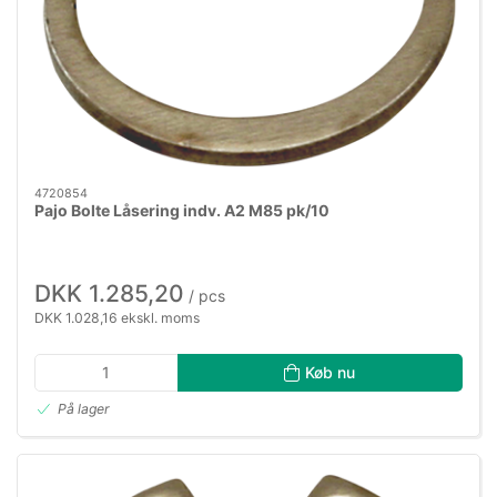
4720854
Pajo Bolte Låsering indv. A2 M85 pk/10
DKK 1.285,20
/ pcs
DKK 1.028,16 ekskl. moms
Køb nu
På lager