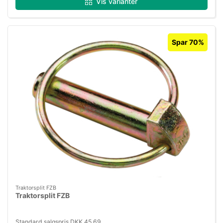
Vis varianter
Spar 70%
Traktorsplit FZB
Traktorsplit FZB
Standard salgspris DKK 45,69