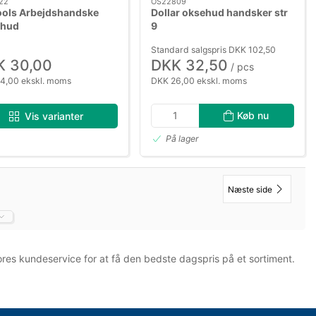
22
OS22809
ools Arbejdshandske
Dollar oksehud handsker str
hud
9
Standard salgspris DKK 102,50
K 30,00
DKK 32,50
/ pcs
4,00 ekskl. moms
DKK 26,00 ekskl. moms
Køb nu
Vis varianter
På lager
Næste side
vores kundeservice for at få den bedste dagspris på et sortiment.