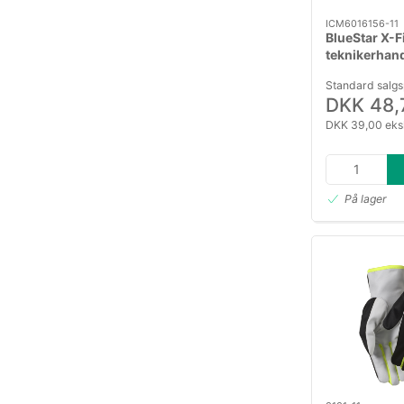
ICM6016156-11
BlueStar X-F
teknikerhan
ged st. 11
Standard salgs
DKK 48,
DKK 39,00 eks
På lager