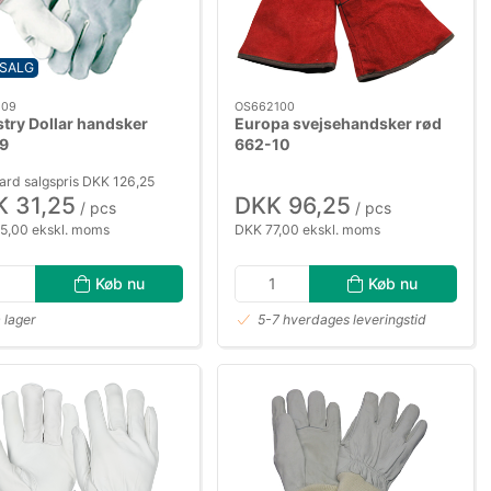
SALG
809
OS662100
try Dollar handsker
Europa svejsehandsker rød
9
662-10
ard salgspris DKK 126,25
 31,25
DKK 96,25
/ pcs
/ pcs
5,00 ekskl. moms
DKK 77,00 ekskl. moms
Køb nu
Køb nu
 lager
5-7 hverdages leveringstid