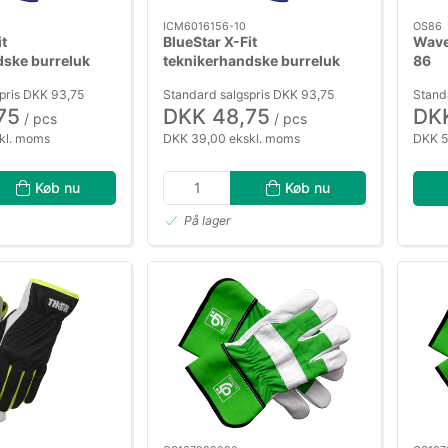
ICM6016156-10
OS86
it
BlueStar X-Fit
Wave
dske burreluk
teknikerhandske burreluk
86
ged st. 10
pris DKK 93,75
Standard salgspris DKK 93,75
Stand
75
DKK 48,75
DK
/ pcs
/ pcs
kl. moms
DKK 39,00 ekskl. moms
DKK 5
Køb nu
Køb nu
På lager