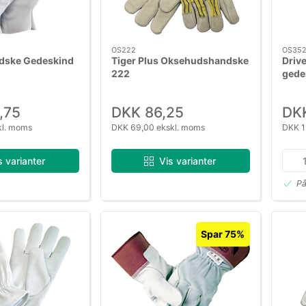
OS222
OS352
dske Gedeskind
Tiger Plus Oksehudshandske
Drive
222
gede
,75
DKK 86,25
DKK
kl. moms
DKK 69,00 ekskl. moms
DKK 1
s varianter
Vis varianter
På
Spar 75%