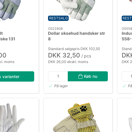
RESTSALG
REST
OS22808
OS55
lt
Dollar oksehud handsker str
Indus
ske 131
8
558-
Standard salgspris DKK 102,50
Stand
00
DKK 32,50
DKK
/ pcs
kl. moms
DKK 26,00 ekskl. moms
DKK 2
Køb nu
s varianter
På lager
På