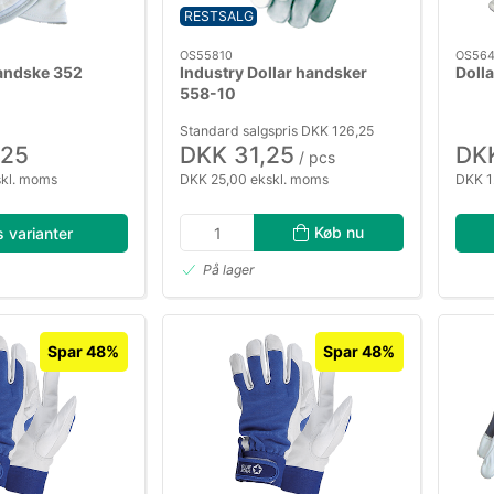
RESTSALG
OS55810
OS56
Handske 352
Industry Dollar handsker
Doll
558-10
Standard salgspris DKK 126,25
,25
DKK 31,25
DKK
/ pcs
skl. moms
DKK 25,00 ekskl. moms
DKK 1
Køb nu
s varianter
På lager
Spar 48%
Spar 48%