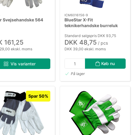
4
ICM6016156-9
ar Svejsehandske 564
BlueStar X-Fit
teknikerhandske burreluk
ged str. 9
Standard salgspris DKK 93,75
 161,25
DKK 48,75
/ pcs
29,00 ekskl. moms
DKK 39,00 ekskl. moms
Køb nu
Vis varianter
På lager
Spar 50%