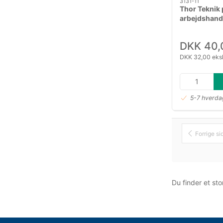
3131-11
Thor Teknik 
arbejdshand
11
DKK 40,
DKK 32,00 eks
5-7 hverdag
Forrige si
Du finder et st