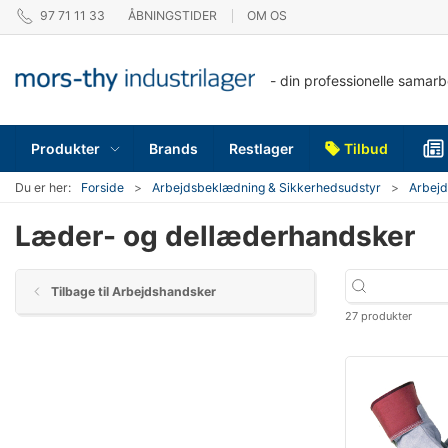
97 71 11 33
ÅBNINGSTIDER
OM OS
- din professionelle samar
Produkter
Brands
Restlager
Tilbud
Du er her:
Forside
Arbejdsbeklædning & Sikkerhedsudstyr
Arbej
Læder- og dellæderhandsker
Tilbage til Arbejdshandsker
27 produkter