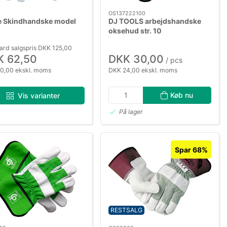
OS137222100
 Skindhandske model
DJ TOOLS arbejdshandske
oksehud str. 10
ard salgspris DKK 125,00
K 62,50
DKK 30,00
/ pcs
0,00 ekskl. moms
DKK 24,00 ekskl. moms
Køb nu
Vis varianter
På lager
Spar 68%
RESTSALG