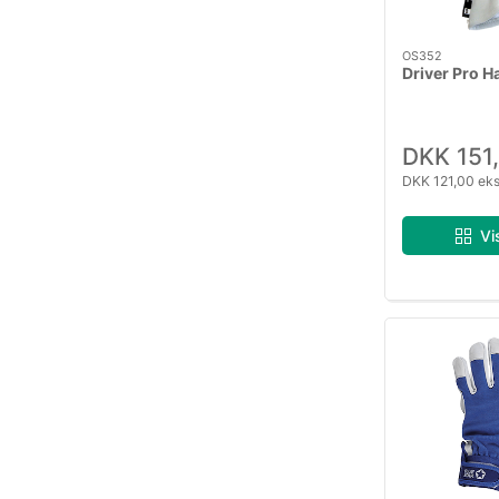
OS352
Driver Pro 
DKK 151
DKK 121,00 ek
Vi