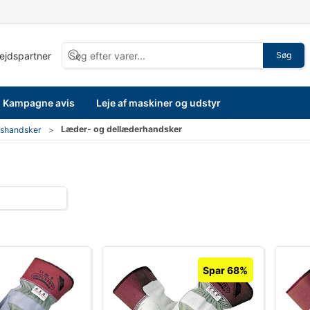
bejdspartner
Søg
Kampagne avis
Leje af maskiner og udstyr
Læder- og dellæderhandsker
dshandsker
Spar 68%