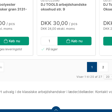
OS137222090
OS137
polyester
DJ TOOLS arbejdshandske
DJ T
sker grøn 3131-
oksehud str. 9
Okse
00
DKK 30,00
DK
/ pcs
/ pcs
kl. moms
DKK 24,00 ekskl. moms
DKK 2
Køb nu
Køb nu
es leveringstid
På lager
de
1
2
Viser 1 til 20 af 27
20
ort udvalg i de klassiske arbejdshandsker i læder/dellæder. Kontakt 