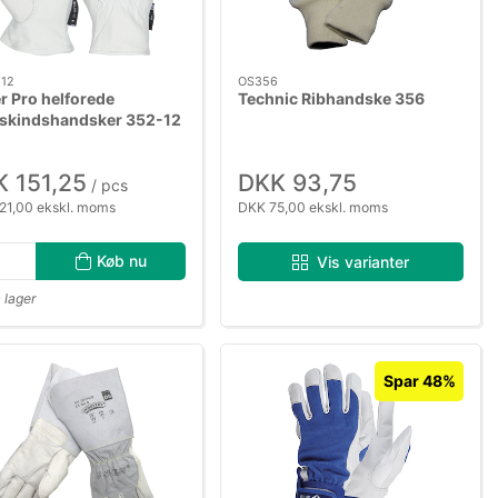
12
OS356
r Pro helforede
Technic Ribhandske 356
skindshandsker 352-12
 151,25
DKK 93,75
/ pcs
21,00 ekskl. moms
DKK 75,00 ekskl. moms
Køb nu
Vis varianter
 lager
Spar 48%