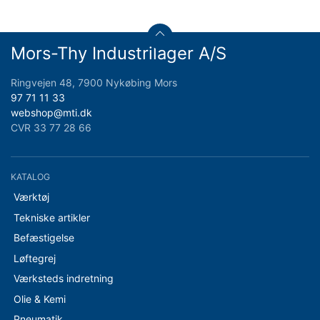
Mors-Thy Industrilager A/S
Ringvejen 48, 7900 Nykøbing Mors
97 71 11 33
webshop@mti.dk
CVR 33 77 28 66
KATALOG
Værktøj
Tekniske artikler
Befæstigelse
Løftegrej
Værksteds indretning
Olie & Kemi
Pneumatik