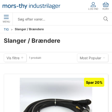
LOG IND
KURV
MENU
Slanger / Brændere
TIG
Slanger / Brændere
Vis filtre
Most Popular
1 produkt
Spar 20%