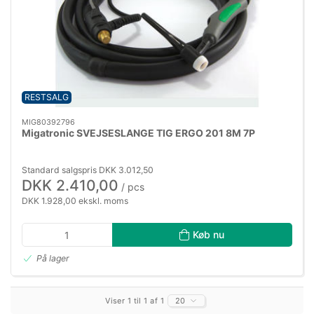
RESTSALG
MIG80392796
Migatronic SVEJSESLANGE TIG ERGO 201 8M 7P
Standard salgspris DKK 3.012,50
DKK 2.410,00
/ pcs
DKK 1.928,00 ekskl. moms
Køb nu
På lager
Viser 1 til 1 af 1
20