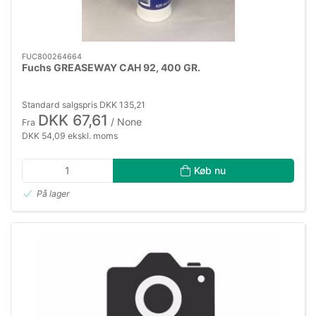
FUC800264664
Fuchs GREASEWAY CAH 92, 400 GR.
Standard salgspris DKK 135,21
DKK 67,61
/ None
Fra
DKK 54,09 ekskl. moms
Køb nu
På lager