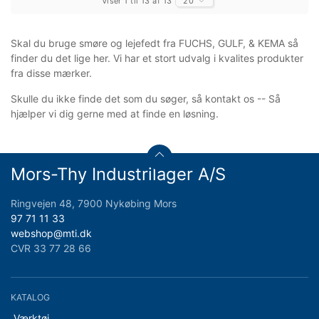
Viser 1 til 13 af 13
20
Skal du bruge smøre og lejefedt fra FUCHS, GULF, & KEMA så
finder du det lige her. Vi har et stort udvalg i kvalites produkter
fra disse mærker.
Skulle du ikke finde det som du søger, så kontakt os -- Så
hjælper vi dig gerne med at finde en løsning.
Mors-Thy Industrilager A/S
Ringvejen 48, 7900 Nykøbing Mors
97 71 11 33
webshop@mti.dk
CVR 33 77 28 66
KATALOG
Værktøj