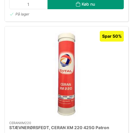
Køb nu
På lager
Spar 50%
CERANXM220
STÆVNERØRSFEDT, CERAN XM 220 425G Patron