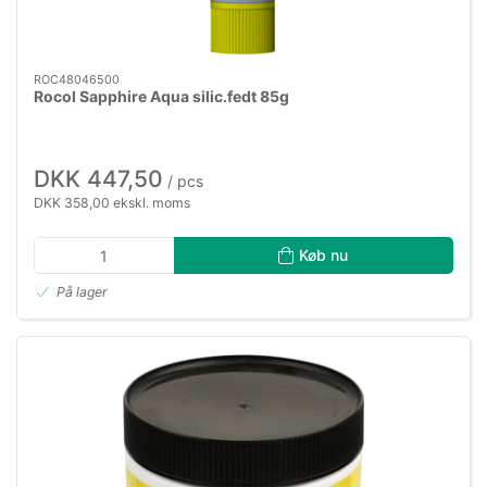
ROC48046500
Rocol Sapphire Aqua silic.fedt 85g
DKK 447,50
/ pcs
DKK 358,00 ekskl. moms
Køb nu
På lager