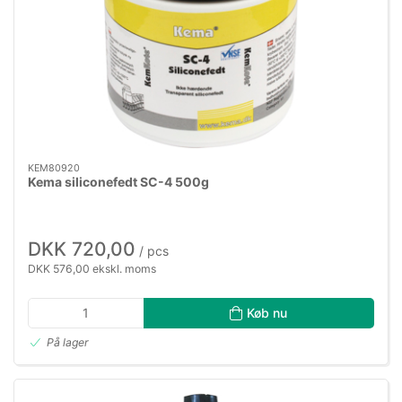
KEM80920
Kema siliconefedt SC-4 500g
DKK 720,00
/ pcs
DKK 576,00 ekskl. moms
Køb nu
På lager