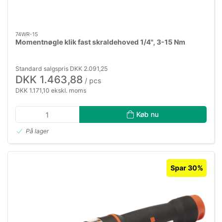
74WR-15
Momentnøgle klik fast skraldehoved 1/4", 3-15 Nm
Standard salgspris DKK 2.091,25
DKK 1.463,88
/ pcs
DKK 1.171,10 ekskl. moms
Køb nu
På lager
Spar 30%