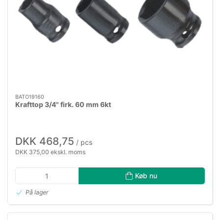
BATO19160
Krafttop 3/4" firk. 60 mm 6kt
DKK 468,75
/ pcs
DKK 375,00 ekskl. moms
Køb nu
På lager