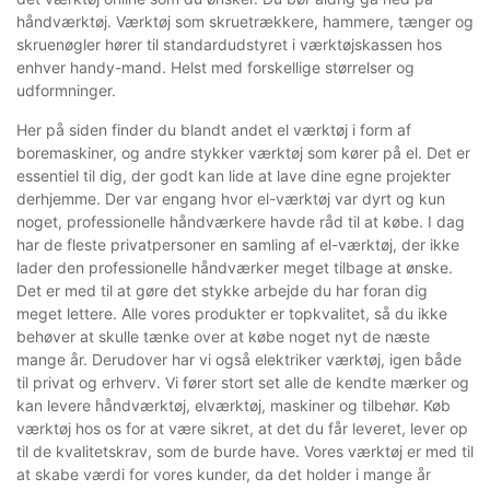
håndværktøj. Værktøj som skruetrækkere, hammere, tænger og
skruenøgler hører til standardudstyret i værktøjskassen hos
enhver handy-mand. Helst med forskellige størrelser og
udformninger.
Her på siden finder du blandt andet el værktøj i form af
boremaskiner, og andre stykker værktøj som kører på el. Det er
essentiel til dig, der godt kan lide at lave dine egne projekter
derhjemme. Der var engang hvor el-værktøj var dyrt og kun
noget, professionelle håndværkere havde råd til at købe. I dag
har de fleste privatpersoner en samling af el-værktøj, der ikke
lader den professionelle håndværker meget tilbage at ønske.
Det er med til at gøre det stykke arbejde du har foran dig
meget lettere. Alle vores produkter er topkvalitet, så du ikke
behøver at skulle tænke over at købe noget nyt de næste
mange år. Derudover har vi også elektriker værktøj, igen både
til privat og erhverv. Vi fører stort set alle de kendte mærker og
kan levere håndværktøj, elværktøj, maskiner og tilbehør. Køb
værktøj hos os for at være sikret, at det du får leveret, lever op
til de kvalitetskrav, som de burde have. Vores værktøj er med til
at skabe værdi for vores kunder, da det holder i mange år