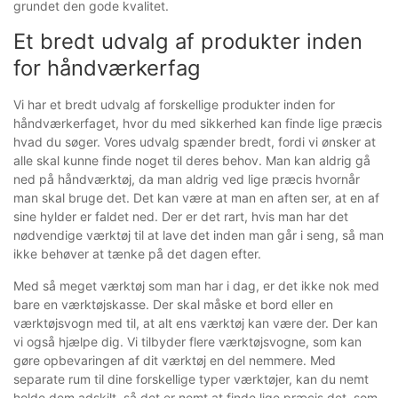
grundet den gode kvalitet.
Et bredt udvalg af produkter inden
for håndværkerfag
Vi har et bredt udvalg af forskellige produkter inden for
håndværkerfaget, hvor du med sikkerhed kan finde lige præcis
hvad du søger. Vores udvalg spænder bredt, fordi vi ønsker at
alle skal kunne finde noget til deres behov. Man kan aldrig gå
ned på håndværktøj, da man aldrig ved lige præcis hvornår
man skal bruge det. Det kan være at man en aften ser, at en af
sine hylder er faldet ned. Der er det rart, hvis man har det
nødvendige værktøj til at lave det inden man går i seng, så man
ikke behøver at tænke på det dagen efter.
Med så meget værktøj som man har i dag, er det ikke nok med
bare en værktøjskasse. Der skal måske et bord eller en
værktøjsvogn med til, at alt ens værktøj kan være der. Der kan
vi også hjælpe dig. Vi tilbyder flere værktøjsvogne, som kan
gøre opbevaringen af dit værktøj en del nemmere. Med
separate rum til dine forskellige typer værktøjer, kan du nemt
holde dem adskilt, så det er nemt at finde lige præcis det, som