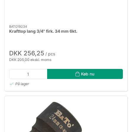
BATO19234
Krafttop lang 3/4" firk. 34 mm 6kt.
DKK 256,25
/ pcs
DKK 205,00 ekskl. moms
Køb nu
På lager