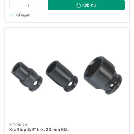
Køb nu
På lager
BATO19120
Krafttop 3/4" firk. 20 mm 6kt.