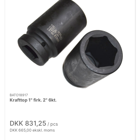
BATO18917
Krafttop 1" firk. 2" 6kt.
DKK 831,25
/ pcs
DKK 665,00 ekskl. moms