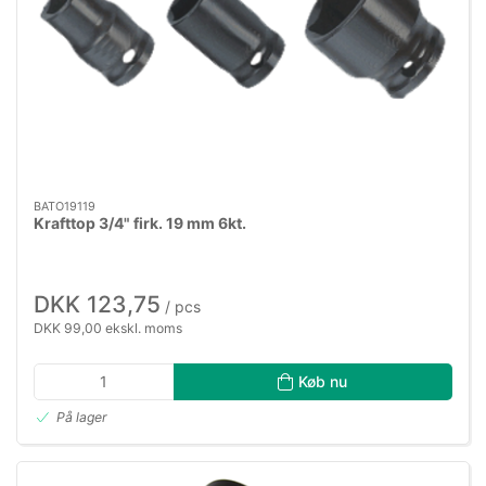
BATO19119
Krafttop 3/4" firk. 19 mm 6kt.
DKK 123,75
/ pcs
DKK 99,00 ekskl. moms
Køb nu
På lager