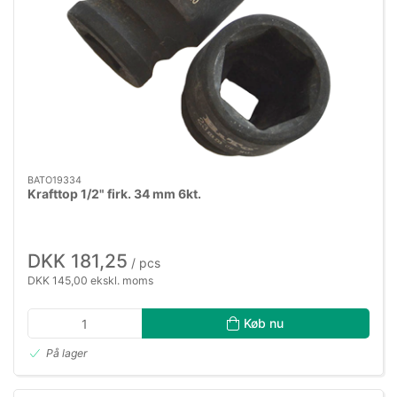
BATO19334
Krafttop 1/2" firk. 34 mm 6kt.
DKK 181,25
/ pcs
DKK 145,00 ekskl. moms
Køb nu
På lager