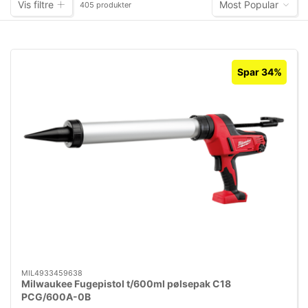
Vis filtre
Most Popular
405 produkter
Spar 34%
MIL4933459638
Milwaukee Fugepistol t/600ml pølsepak C18
PCG/600A-0B