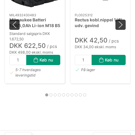
MIL4932430483
FLO025312
Milwaukee Batteri
Rectus kobl.nippel 1/4"
18V/5,0Ah Li-ion M18 B5
udv. gevind
Standard salgspris DKK
DKK 42,50
1.672,50
/ pcs
DKK 622,50
/ pcs
DKK 34,00 ekskl. moms
DKK 498,00 ekskl. moms
Køb nu
Køb nu
5-7 hverdages
På lager
leveringstid