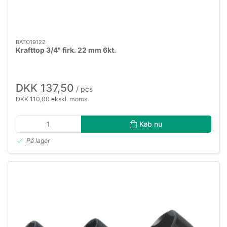
BATO19122
Krafttop 3/4" firk. 22 mm 6kt.
DKK 137,50
/ pcs
DKK 110,00 ekskl. moms
Køb nu
På lager