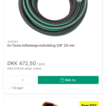
41420DJ
DJ Tools luftslange m/kobling 3/8" 20 mtr
DKK 472,50
/ pcs
DKK 378,00 ekskl. moms
Køb nu
På lager
Spar 50%