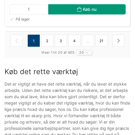
Køb nu
På lager
1
2
3
4
...
21
Viser 1 til 20 af 405
20
Køb det rette værktøj
Det er vigtigt at have det rette værktøj, når du laver et stykke
arbejde. Uden det rette værktøj kan du risikere, at det arbejde
som du skal lave, ikke kan blive gjort ordentligt. Det er derfor
meget vigtigt at du køber det rigtige værktøj, hvor du kan finde
lige præcis hvad du søger, hos os. Du kan købe professionel
værktøj til en skarp pris. Hvor vi forhandler værktøj til både
private og erhverv, så der er alt hvad du søger. Vi er din
professionelle samarbejdspartner, som kan give dig lige præcis
det værktøj online som du ønsker. Du bør aldrig gå ned på